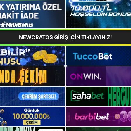
NEWCRATOS GİRİŞ İÇİN TIKLAYINIZ!