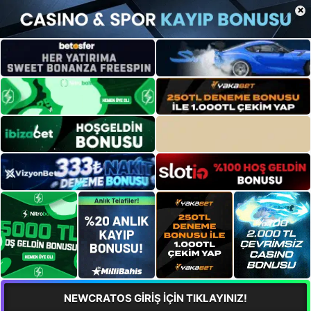
×
NEWCRATOS GİRİŞ İÇİN TIKLAYINIZ!