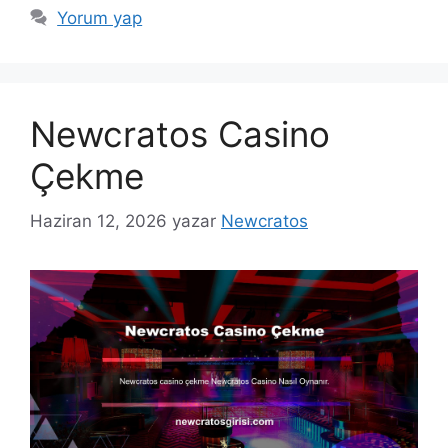
Yorum yap
Newcratos Casino
Çekme
Haziran 12, 2026
yazar
Newcratos