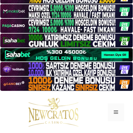
İçeriğe
atla
Menü