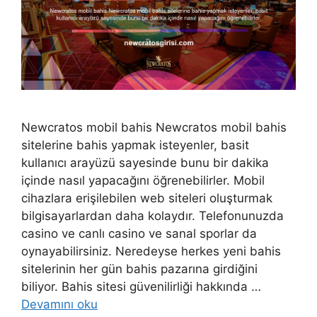
Newcratos mobil bahis Newcratos mobil bahis
sitelerine bahis yapmak isteyenler, basit
kullanıcı arayüzü sayesinde bunu bir dakika
içinde nasıl yapacağını öğrenebilirler. Mobil
cihazlara erişilebilen web siteleri oluşturmak
bilgisayarlardan daha kolaydır. Telefonunuzda
casino ve canlı casino ve sanal sporlar da
oynayabilirsiniz. Neredeyse herkes yeni bahis
sitelerinin her gün bahis pazarına girdiğini
biliyor. Bahis sitesi güvenilirliği hakkında …
Devamını oku