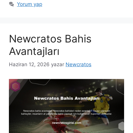
Yorum yap
Newcratos Bahis
Avantajları
Haziran 12, 2026
yazar
Newcratos