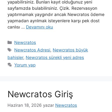
yapabilirsiniz. Bunları kayıt olduğunuz yeni
sayfamızda bulabilirsiniz. Çizik. Rezervasyon
yaptırmamak yaygındır ancak Newcratos ödeme
yapmadan ayrılmak isteyenlere karşı pek dost
canlısı …
Devamını oku
Kategoriler
Newcratos
Etiketler
Newcratos Adresi
,
Newcratos büyük
bahisler
,
Newcratos sürekli yeni adres
Yorum yap
Newcratos Giriş
Haziran 18, 2026
yazar
Newcratos