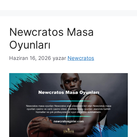
Newcratos Masa
Oyunları
Haziran 16, 2026
yazar
Newcratos