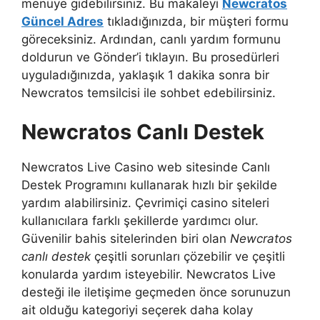
menüye gidebilirsiniz. Bu makaleyi
Newcratos
Güncel Adres
tıkladığınızda, bir müşteri formu
göreceksiniz. Ardından, canlı yardım formunu
doldurun ve Gönder’i tıklayın. Bu prosedürleri
uyguladığınızda, yaklaşık 1 dakika sonra bir
Newcratos temsilcisi ile sohbet edebilirsiniz.
Newcratos Canlı Destek
Newcratos Live Casino web sitesinde Canlı
Destek Programını kullanarak hızlı bir şekilde
yardım alabilirsiniz. Çevrimiçi casino siteleri
kullanıcılara farklı şekillerde yardımcı olur.
Güvenilir bahis sitelerinden biri olan
Newcratos
canlı destek
çeşitli sorunları çözebilir ve çeşitli
konularda yardım isteyebilir. Newcratos Live
desteği ile iletişime geçmeden önce sorunuzun
ait olduğu kategoriyi seçerek daha kolay