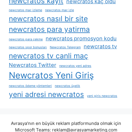
newcratos kayit
newcratos kaç oldu
newcratos maç izleme
newcratos maç i̇zle
newcratos nasıl bir site
newcratos para yatirma
newcratos promosyon kodu
newcratos para çekme
newcratos tv
newcratos spor bonusları
Newcratos Telegram
newcratos tv canli maç
Newcratos Twitter
newcratos yeni adres
Newcratos Yeni Giriş
newcratos ödeme yöntemleri
newcratos üyelik
yeni adresi newcratos
yeni giris newcratos
Avrasya'nın en büyük reklam platformunda olmak için
Microsoft Teams:
reklam@avrasyamarketing.com