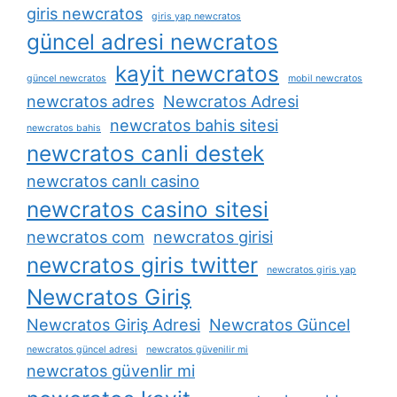
giris newcratos
giris yap newcratos
güncel adresi newcratos
kayit newcratos
güncel newcratos
mobil newcratos
newcratos adres
Newcratos Adresi
newcratos bahis sitesi
newcratos bahis
newcratos canli destek
newcratos canlı casino
newcratos casino sitesi
newcratos com
newcratos girisi
newcratos giris twitter
newcratos giris yap
Newcratos Giriş
Newcratos Giriş Adresi
Newcratos Güncel
newcratos güncel adresi
newcratos güvenilir mi
newcratos güvenlir mi