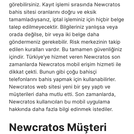
görebilirsiniz. Kayıt işlemi sırasında Newcratos
bahis sitesi oranlarını doğru ve eksik
tamamladıysanız, iptal işleminiz için hiçbir belge
talep edilmeyecektir. Bilgileriniz yanlışsa veya
orada değilse, bir veya iki belge daha
göndermeniz gerekebilir. Risk merkezinin takip
edilen kuralları vardır. Bu tamamen güvenliğiniz
içindir. Türkiye’ye hizmet veren Newcratos son
zamanlarda Newcratos mobil erişim hizmeti ile
dikkat çekti. Bunun gibi çoğu bahisçi
telefonlarını bahis yapmak için kullanabilirler.
Newcratos web sitesi yeni bir şey yaptı ve
müşterileri daha mutlu etti. Son zamanlarda,
Newcratos kullanıcıları bu mobil uygulama
hakkında daha fazla bilgi edinmek istediler.
Newcratos Müşteri