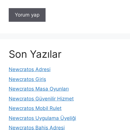
Son Yazılar
Newcratos Adresi
Newcratos Giriş
Newcratos Masa Oyunları
Newcratos Güvenilir Hizmet
Newcratos Mobil Rulet
Newcratos Uygulama Üyeliği
Newcratos Bahis Adresi