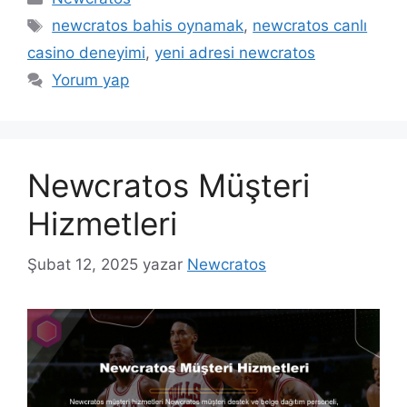
Etiketler
newcratos bahis oynamak
,
newcratos canlı
casino deneyimi
,
yeni adresi newcratos
Yorum yap
Newcratos Müşteri
Hizmetleri
Şubat 12, 2025
yazar
Newcratos