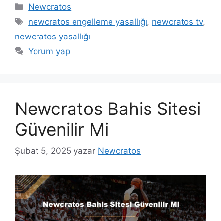
Kategoriler
Newcratos
Etiketler
newcratos engelleme yasallığı
,
newcratos tv
,
newcratos yasallığı
Yorum yap
Newcratos Bahis Sitesi
Güvenilir Mi
Şubat 5, 2025
yazar
Newcratos