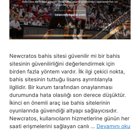
Newcratos bahis sitesi güvenilir mi bir bahis
sitesinin güvenilirliğini değerlendirmek için
birden fazla yöntem vardır. İlk ilgi çekici nokta,
bahis sitesinin tuttuğu lisans ayrıntılarıyla
ilgilidir. Bir kurum tarafından onaylanması
durumunda hata olasılığı son derece düşüktür.
İkinci en önemli araç ise bahis sitelerinin
oyunlarında güvendiği altyapı sağlayıcısıdır.
Newcratos, kullanıcıların hizmetlerine günün her
saati erişmelerini sağlayan canlı …
Devamını oku