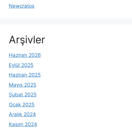
Newcratos
Arşivler
Haziran 2026
Eylül 2025
Haziran 2025
Mayıs 2025
Şubat 2025
Ocak 2025
Aralık 2024
Kasım 2024