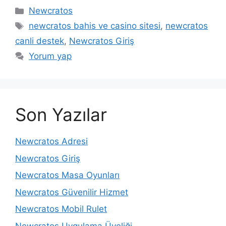
Kategoriler
Newcratos
Etiketler
newcratos bahis ve casino sitesi
,
newcratos
canli destek
,
Newcratos Giriş
Yorum yap
Son Yazılar
Newcratos Adresi
Newcratos Giriş
Newcratos Masa Oyunları
Newcratos Güvenilir Hizmet
Newcratos Mobil Rulet
Newcratos Uygulama Üyeliği