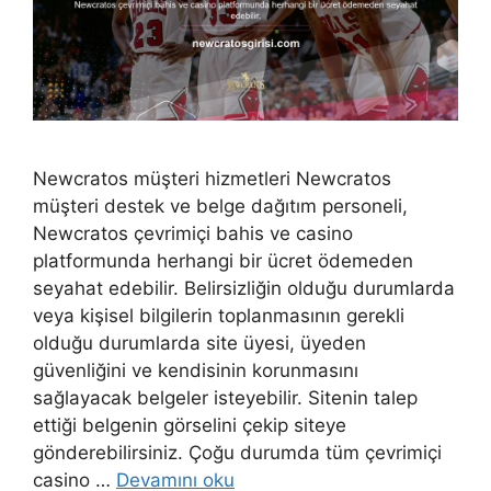
Newcratos müşteri hizmetleri Newcratos
müşteri destek ve belge dağıtım personeli,
Newcratos çevrimiçi bahis ve casino
platformunda herhangi bir ücret ödemeden
seyahat edebilir. Belirsizliğin olduğu durumlarda
veya kişisel bilgilerin toplanmasının gerekli
olduğu durumlarda site üyesi, üyeden
güvenliğini ve kendisinin korunmasını
sağlayacak belgeler isteyebilir. Sitenin talep
ettiği belgenin görselini çekip siteye
gönderebilirsiniz. Çoğu durumda tüm çevrimiçi
casino …
Devamını oku