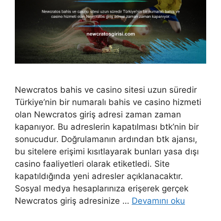
Newcratos bahis ve casino sitesi uzun süredir
Türkiye’nin bir numaralı bahis ve casino hizmeti
olan Newcratos giriş adresi zaman zaman
kapanıyor. Bu adreslerin kapatılması btk’nin bir
sonucudur. Doğrulamanın ardından btk ajansı,
bu sitelere erişimi kısıtlayarak bunları yasa dışı
casino faaliyetleri olarak etiketledi. Site
kapatıldığında yeni adresler açıklanacaktır.
Sosyal medya hesaplarınıza erişerek gerçek
Newcratos giriş adresinize …
Devamını oku