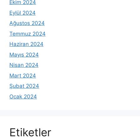
Ekim 2024
Eylül 2024
Ağustos 2024
Temmuz 2024
Haziran 2024
Mayıs 2024
Nisan 2024
Mart 2024
Şubat 2024
Ocak 2024
Etiketler