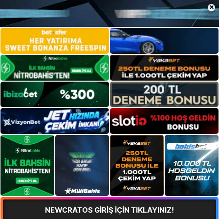
×
NEWCRATOS GİRİŞ İÇİN TIKLAYINIZ!