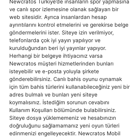
Newcratos Türkiye’de insanların spor yapmasına
ve canlı spor izlemesine olanak sağlayan bir
web sitesidir. Ayrıca insanlardan hesap
ayrıntılarını kontrol etmelerini ve gerekirse belge
göndermelerini ister. Siteye izin verilmiyor,
telefonlarda çok iyi yayın yapılıyor ve
kurulduğundan beri iyi yayınlar yapıyor.
Herhangi bir belgeye ihtiyacınız varsa
Newcratos müşteri hizmetlerinden bunları
isteyebilir ve e-posta yoluyla şirkete
gönderebilirsiniz. Canlı bahis oyunu oynamak
için tüm bahis türlerini kullanabileceğiniz yeni bir
adres bulmalı ve bunları yeni siteye
koymalısınız. İstediğim sorunun cevabını
Kullanım Koşulları bölümünde bulabilirsiniz.
Siteye dosya yüklememeniz ve hesabınızın
doğruluğunu sağlamamanız yeni oyun türleri
edinmenizi engelleyecektir. Newcratos Mobil