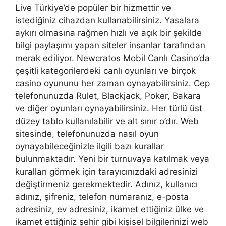
Live Türkiye’de popüler bir hizmettir ve
istediğiniz cihazdan kullanabilirsiniz. Yasalara
aykırı olmasına rağmen hızlı ve açık bir şekilde
bilgi paylaşımı yapan siteler insanlar tarafından
merak ediliyor. Newcratos Mobil Canlı Casino’da
çeşitli kategorilerdeki canlı oyunları ve birçok
casino oyununu her zaman oynayabilirsiniz. Cep
telefonunuzda Rulet, Blackjack, Poker, Bakara
ve diğer oyunları oynayabilirsiniz. Her türlü üst
düzey tablo kullanılabilir ve alt sınır o’dır. Web
sitesinde, telefonunuzda nasıl oyun
oynayabileceğinizle ilgili bazı kurallar
bulunmaktadır. Yeni bir turnuvaya katılmak veya
kuralları görmek için tarayıcınızdaki adresinizi
değiştirmeniz gerekmektedir. Adınız, kullanıcı
adınız, şifreniz, telefon numaranız, e-posta
adresiniz, ev adresiniz, ikamet ettiğiniz ülke ve
ikamet ettiğiniz şehir gibi kişisel bilgilerinizi web