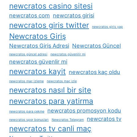
newcratos casino sitesi
newcratos com
newcratos girisi
newcratos giris twitter
newcratos giris yap
Newcratos Giriş
Newcratos Giriş Adresi
Newcratos Güncel
newcratos güncel adresi
newcratos güvenilir mi
newcratos güvenlir mi
newcratos kayit
newcratos kaç oldu
newcratos maç izleme
newcratos maç i̇zle
newcratos nasıl bir site
newcratos para yatirma
newcratos promosyon kodu
newcratos para çekme
newcratos tv
newcratos spor bonusları
Newcratos Telegram
newcratos tv canli maç