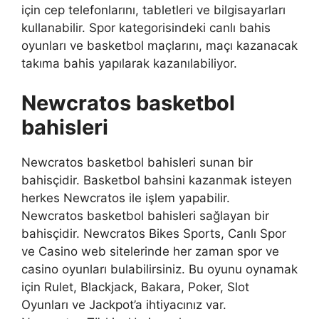
için cep telefonlarını, tabletleri ve bilgisayarları
kullanabilir. Spor kategorisindeki canlı bahis
oyunları ve basketbol maçlarını, maçı kazanacak
takıma bahis yapılarak kazanılabiliyor.
Newcratos basketbol
bahisleri
Newcratos basketbol bahisleri sunan bir
bahisçidir. Basketbol bahsini kazanmak isteyen
herkes Newcratos ile işlem yapabilir.
Newcratos basketbol bahisleri sağlayan bir
bahisçidir. Newcratos Bikes Sports, Canlı Spor
ve Casino web sitelerinde her zaman spor ve
casino oyunları bulabilirsiniz. Bu oyunu oynamak
için Rulet, Blackjack, Bakara, Poker, Slot
Oyunları ve Jackpot’a ihtiyacınız var.