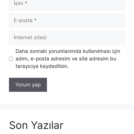
E-
posta
İnternet
sitesi
Daha sonraki yorumlarımda kullanılması için
adım, e-posta adresim ve site adresim bu
tarayıcıya kaydedilsin.
Son Yazılar