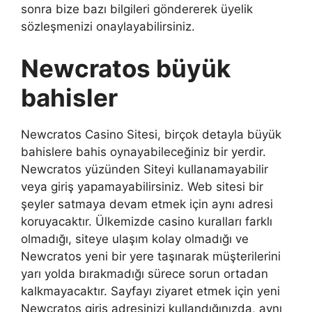
sonra bize bazı bilgileri göndererek üyelik
sözleşmenizi onaylayabilirsiniz.
Newcratos büyük
bahisler
Newcratos Casino Sitesi, birçok detayla büyük
bahislere bahis oynayabileceğiniz bir yerdir.
Newcratos yüzünden Siteyi kullanamayabilir
veya giriş yapamayabilirsiniz. Web sitesi bir
şeyler satmaya devam etmek için aynı adresi
koruyacaktır. Ülkemizde casino kuralları farklı
olmadığı, siteye ulaşım kolay olmadığı ve
Newcratos yeni bir yere taşınarak müşterilerini
yarı yolda bırakmadığı sürece sorun ortadan
kalkmayacaktır. Sayfayı ziyaret etmek için yeni
Newcratos giriş adresinizi kullandığınızda, aynı