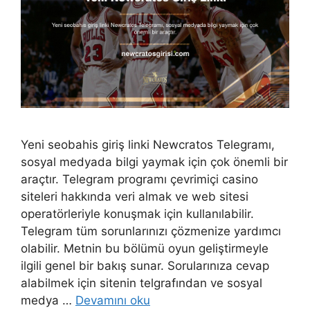
Yeni seobahis giriş linki Newcratos Telegramı,
sosyal medyada bilgi yaymak için çok önemli bir
araçtır. Telegram programı çevrimiçi casino
siteleri hakkında veri almak ve web sitesi
operatörleriyle konuşmak için kullanılabilir.
Telegram tüm sorunlarınızı çözmenize yardımcı
olabilir. Metnin bu bölümü oyun geliştirmeyle
ilgili genel bir bakış sunar. Sorularınıza cevap
alabilmek için sitenin telgrafından ve sosyal
medya …
Devamını oku