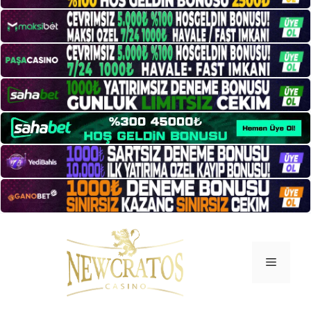
İçeriğe
atla
Menü