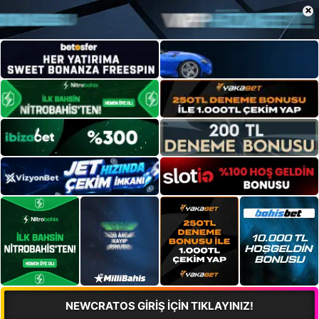
×
NEWCRATOS GİRİŞ İÇİN TIKLAYINIZ!