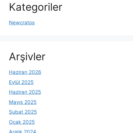
Kategoriler
Newcratos
Arşivler
Haziran 2026
Eylül 2025
Haziran 2025
Mayıs 2025
Şubat 2025
Ocak 2025
Aralık 2024