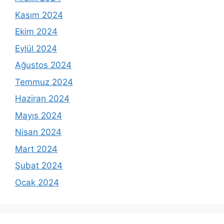
Kasım 2024
Ekim 2024
Eylül 2024
Ağustos 2024
Temmuz 2024
Haziran 2024
Mayıs 2024
Nisan 2024
Mart 2024
Şubat 2024
Ocak 2024