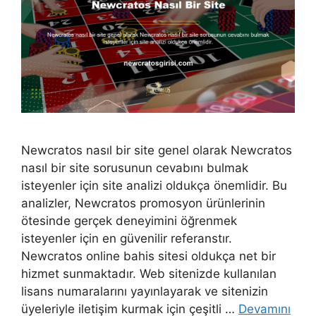
Newcratos nasıl bir site genel olarak Newcratos
nasıl bir site sorusunun cevabını bulmak
isteyenler için site analizi oldukça önemlidir. Bu
analizler, Newcratos promosyon ürünlerinin
ötesinde gerçek deneyimini öğrenmek
isteyenler için en güvenilir referanstır.
Newcratos online bahis sitesi oldukça net bir
hizmet sunmaktadır. Web sitenizde kullanılan
lisans numaralarını yayınlayarak ve sitenizin
üyeleriyle iletişim kurmak için çeşitli …
Devamını