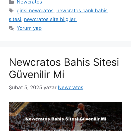
Kategoriler
Newcratos
Etiketler
girisi newcratos
,
newcratos canlı bahis
sitesi
,
newcratos site bilgileri
Yorum yap
Newcratos Bahis Sitesi
Güvenilir Mi
Şubat 5, 2025
yazar
Newcratos