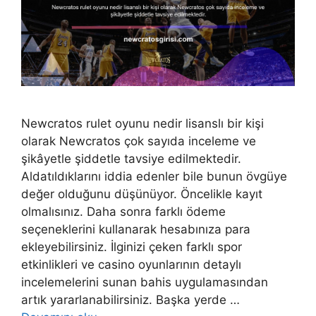
Newcratos rulet oyunu nedir lisanslı bir kişi
olarak Newcratos çok sayıda inceleme ve
şikâyetle şiddetle tavsiye edilmektedir.
Aldatıldıklarını iddia edenler bile bunun övgüye
değer olduğunu düşünüyor. Öncelikle kayıt
olmalısınız. Daha sonra farklı ödeme
seçeneklerini kullanarak hesabınıza para
ekleyebilirsiniz. İlginizi çeken farklı spor
etkinlikleri ve casino oyunlarının detaylı
incelemelerini sunan bahis uygulamasından
artık yararlanabilirsiniz. Başka yerde …