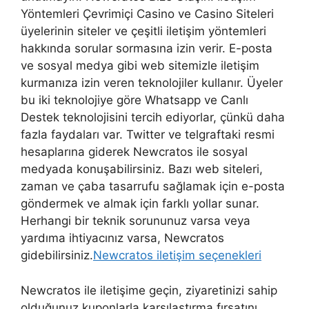
Yöntemleri Çevrimiçi Casino ve Casino Siteleri
üyelerinin siteler ve çeşitli iletişim yöntemleri
hakkında sorular sormasına izin verir. E-posta
ve sosyal medya gibi web sitemizle iletişim
kurmanıza izin veren teknolojiler kullanır. Üyeler
bu iki teknolojiye göre Whatsapp ve Canlı
Destek teknolojisini tercih ediyorlar, çünkü daha
fazla faydaları var. Twitter ve telgraftaki resmi
hesaplarına giderek Newcratos ile sosyal
medyada konuşabilirsiniz. Bazı web siteleri,
zaman ve çaba tasarrufu sağlamak için e-posta
göndermek ve almak için farklı yollar sunar.
Herhangi bir teknik sorununuz varsa veya
yardıma ihtiyacınız varsa, Newcratos
gidebilirsiniz.
Newcratos iletişim seçenekleri
Newcratos ile iletişime geçin, ziyaretinizi sahip
olduğunuz kuponlarla karşılaştırma fırsatını