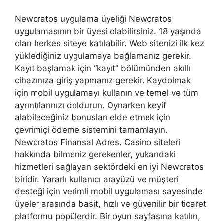
Newcratos uygulama üyeliği Newcratos
uygulamasının bir üyesi olabilirsiniz. 18 yaşında
olan herkes siteye katılabilir. Web sitenizi ilk kez
yüklediğiniz uygulamaya bağlamanız gerekir.
Kayıt başlamak için “kayıt” bölümünden akıllı
cihazınıza giriş yapmanız gerekir. Kaydolmak
için mobil uygulamayı kullanın ve temel ve tüm
ayrıntılarınızı doldurun. Oynarken keyif
alabileceğiniz bonusları elde etmek için
çevrimiçi ödeme sistemini tamamlayın.
Newcratos Finansal Adres. Casino siteleri
hakkında bilmeniz gerekenler, yukarıdaki
hizmetleri sağlayan sektördeki en iyi Newcratos
biridir. Yararlı kullanıcı arayüzü ve müşteri
desteği için verimli mobil uygulaması sayesinde
üyeler arasında basit, hızlı ve güvenilir bir ticaret
platformu popülerdir. Bir oyun sayfasına katılın,