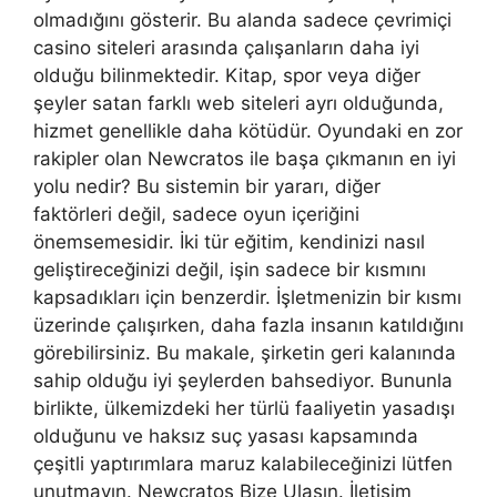
olmadığını gösterir. Bu alanda sadece çevrimiçi
casino siteleri arasında çalışanların daha iyi
olduğu bilinmektedir. Kitap, spor veya diğer
şeyler satan farklı web siteleri ayrı olduğunda,
hizmet genellikle daha kötüdür. Oyundaki en zor
rakipler olan Newcratos ile başa çıkmanın en iyi
yolu nedir? Bu sistemin bir yararı, diğer
faktörleri değil, sadece oyun içeriğini
önemsemesidir. İki tür eğitim, kendinizi nasıl
geliştireceğinizi değil, işin sadece bir kısmını
kapsadıkları için benzerdir. İşletmenizin bir kısmı
üzerinde çalışırken, daha fazla insanın katıldığını
görebilirsiniz. Bu makale, şirketin geri kalanında
sahip olduğu iyi şeylerden bahsediyor. Bununla
birlikte, ülkemizdeki her türlü faaliyetin yasadışı
olduğunu ve haksız suç yasası kapsamında
çeşitli yaptırımlara maruz kalabileceğinizi lütfen
unutmayın. Newcratos Bize Ulaşın. İletişim