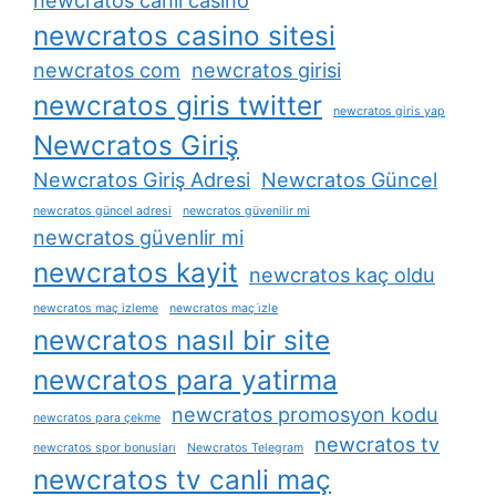
newcratos casino sitesi
newcratos com
newcratos girisi
newcratos giris twitter
newcratos giris yap
Newcratos Giriş
Newcratos Giriş Adresi
Newcratos Güncel
newcratos güncel adresi
newcratos güvenilir mi
newcratos güvenlir mi
newcratos kayit
newcratos kaç oldu
newcratos maç izleme
newcratos maç i̇zle
newcratos nasıl bir site
newcratos para yatirma
newcratos promosyon kodu
newcratos para çekme
newcratos tv
newcratos spor bonusları
Newcratos Telegram
newcratos tv canli maç