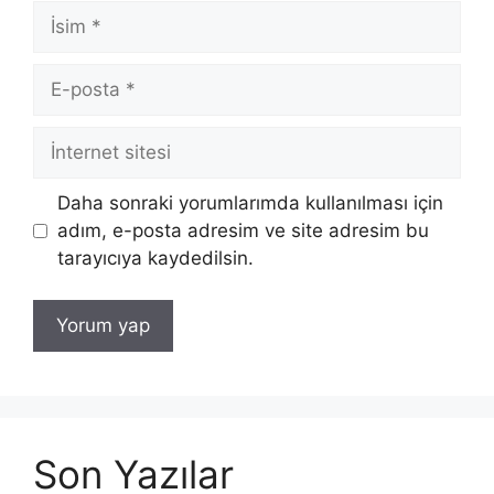
İsim
E-
posta
İnternet
sitesi
Daha sonraki yorumlarımda kullanılması için
adım, e-posta adresim ve site adresim bu
tarayıcıya kaydedilsin.
Son Yazılar