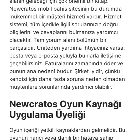
alanın geleceği için çok önemli bir kitap.
Newcratos mobil bahis sitesinin bu durumda
mükemmel bir müşteri hizmeti vardır. Hizmet
sistemi, tüm içerikle ilgili sorularınızın doğru
bilgilerini ve cevaplarını bulmanıza yardımcı
olacaktır. Tam yorum alanı bölümün bir
parçasıdır. Üniteden yardıma ihtiyacınız varsa,
posta veya e-posta yoluyla bunlarla iletişime
geçebilirsiniz. Faturalarını zamanında öder ve
bunun ana nedeni budur. Şirket iyidir, çünkü
kendisi için daha fazla soruna neden olmadan
müşterilere sorunlarında yardımcı olabilir.
Newcratos Oyun Kaynağı
Uygulama Üyeliği
Oyun içeriği yetkili kaynaklardan gelmelidir. Bu,
oyunun harici veya dahili bir hataya sahip