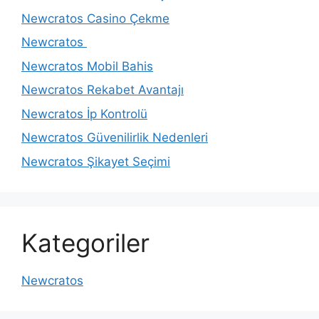
Newcratos Casino Çekme
Newcratos
Newcratos Mobil Bahis
Newcratos Rekabet Avantajı
Newcratos İp Kontrolü
Newcratos Güvenilirlik Nedenleri
Newcratos Şikayet Seçimi
Kategoriler
Newcratos