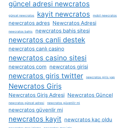
güncel adresi newcratos
kayit newcratos
güncel newcratos
mobil newcratos
newcratos adres
Newcratos Adresi
newcratos bahis sitesi
newcratos bahis
newcratos canli destek
newcratos canlı casino
newcratos casino sitesi
newcratos com
newcratos girisi
newcratos giris twitter
newcratos giris yap
Newcratos Giriş
Newcratos Giriş Adresi
Newcratos Güncel
newcratos güncel adresi
newcratos güvenilir mi
newcratos güvenlir mi
newcratos kayit
newcratos kaç oldu