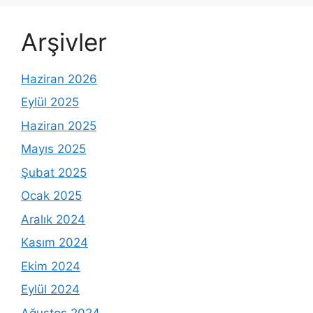
Arşivler
Haziran 2026
Eylül 2025
Haziran 2025
Mayıs 2025
Şubat 2025
Ocak 2025
Aralık 2024
Kasım 2024
Ekim 2024
Eylül 2024
Ağustos 2024