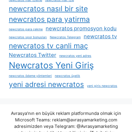
newcratos maç izleme
newcratos maç i̇zle
newcratos nasıl bir site
newcratos para yatirma
newcratos promosyon kodu
newcratos para çekme
newcratos tv
newcratos spor bonusları
Newcratos Telegram
newcratos tv canli maç
Newcratos Twitter
newcratos yeni adres
Newcratos Yeni Giriş
newcratos ödeme yöntemleri
newcratos üyelik
yeni adresi newcratos
yeni giris newcratos
Avrasya'nın en büyük reklam platformunda olmak için
Microsoft Teams:
reklam@avrasyamarketing.com
adresimizden veya Telegram: @Avrasyamarketing