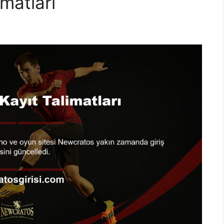
matları