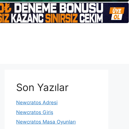
Son Yazılar
Newcratos Adresi
Newcratos Giriş
Newcratos Masa Oyunları