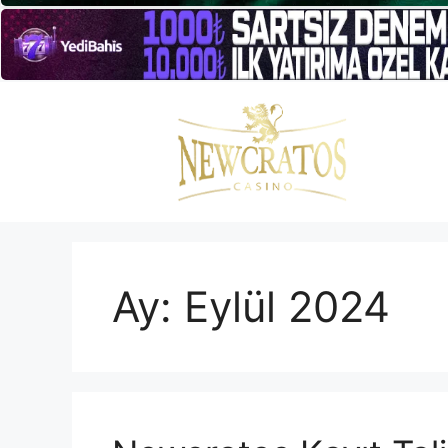
İçeriğe
atla
Ay:
Eylül 2024