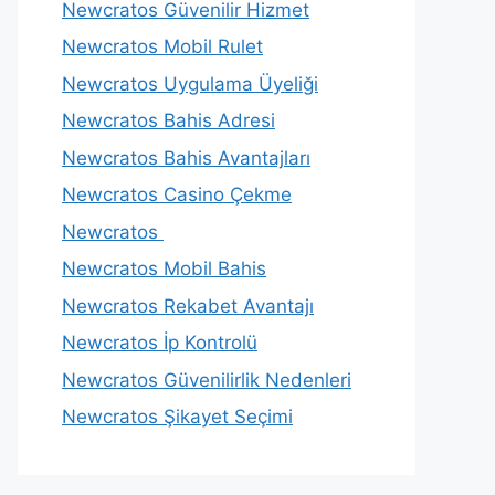
Newcratos Güvenilir Hizmet
Newcratos Mobil Rulet
Newcratos Uygulama Üyeliği
Newcratos Bahis Adresi
Newcratos Bahis Avantajları
Newcratos Casino Çekme
Newcratos
Newcratos Mobil Bahis
Newcratos Rekabet Avantajı
Newcratos İp Kontrolü
Newcratos Güvenilirlik Nedenleri
Newcratos Şikayet Seçimi