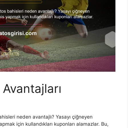
Avantajları
hisleri neden avantajlı? Yasayı çiğneyen
yapmak için kullandıkları kuponları alamazlar. Bu,