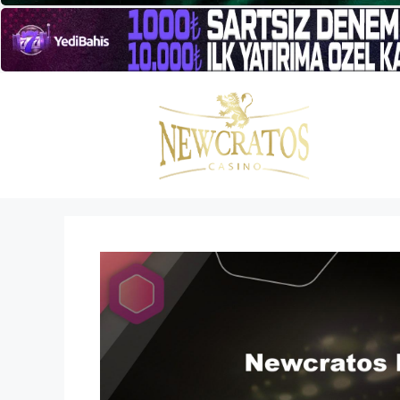
İçeriğe
atla