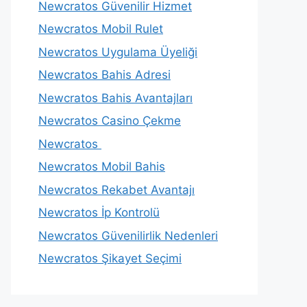
Newcratos Güvenilir Hizmet
Newcratos Mobil Rulet
Newcratos Uygulama Üyeliği
Newcratos Bahis Adresi
Newcratos Bahis Avantajları
Newcratos Casino Çekme
Newcratos
Newcratos Mobil Bahis
Newcratos Rekabet Avantajı
Newcratos İp Kontrolü
Newcratos Güvenilirlik Nedenleri
Newcratos Şikayet Seçimi