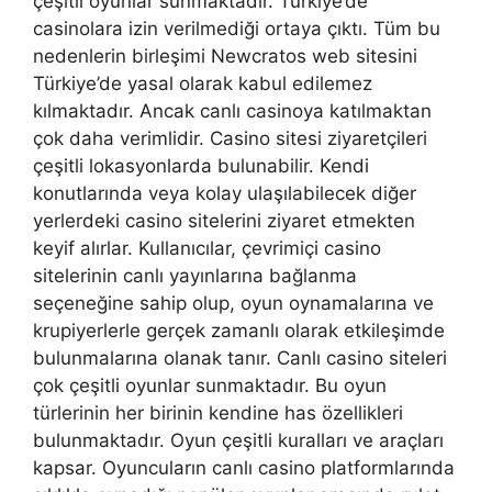
çeşitli oyunlar sunmaktadır. Türkiye’de
casinolara izin verilmediği ortaya çıktı. Tüm bu
nedenlerin birleşimi Newcratos web sitesini
Türkiye’de yasal olarak kabul edilemez
kılmaktadır. Ancak canlı casinoya katılmaktan
çok daha verimlidir. Casino sitesi ziyaretçileri
çeşitli lokasyonlarda bulunabilir. Kendi
konutlarında veya kolay ulaşılabilecek diğer
yerlerdeki casino sitelerini ziyaret etmekten
keyif alırlar. Kullanıcılar, çevrimiçi casino
sitelerinin canlı yayınlarına bağlanma
seçeneğine sahip olup, oyun oynamalarına ve
krupiyerlerle gerçek zamanlı olarak etkileşimde
bulunmalarına olanak tanır. Canlı casino siteleri
çok çeşitli oyunlar sunmaktadır. Bu oyun
türlerinin her birinin kendine has özellikleri
bulunmaktadır. Oyun çeşitli kuralları ve araçları
kapsar. Oyuncuların canlı casino platformlarında