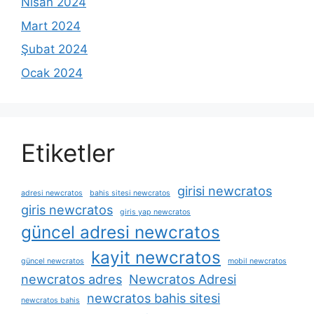
Nisan 2024
Mart 2024
Şubat 2024
Ocak 2024
Etiketler
girisi newcratos
adresi newcratos
bahis sitesi newcratos
giris newcratos
giris yap newcratos
güncel adresi newcratos
kayit newcratos
güncel newcratos
mobil newcratos
newcratos adres
Newcratos Adresi
newcratos bahis sitesi
newcratos bahis