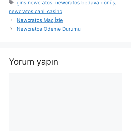
Etiketler
giris newcratos
,
newcratos bedava dönüş
,
newcratos canlı casino
Newcratos Maç İzle
Newcratos Ödeme Durumu
Yorum yapın
Yorum