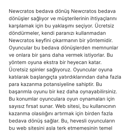
Newcratos bedava dönüş Newcratos bedava
dönüşler sağlıyor ve müşterilerinin ihtiyaçlarını
karşılamak için bu yaklaşımı seçiyor. Ücretsiz
döndürmeler, kendi paranızı kullanmadan
Newcratos keyfini çıkarmanın bir yöntemidir.
Oyuncular bu bedava dönüşlerden memnunlar
ve onlara bir şans daha vermek istiyorlar. Bu
yöntem oyuna ekstra bir heyecan katar.
Ücretsiz spinler sağlıyoruz. Oyuncular oyuna
katılarak başlangıçta yatırdıklarından daha fazla
para kazanma potansiyeline sahiptir. Bu
başarımla oyunu bir kez daha oynayabilirsiniz.
Bu konumlar oyunculara oyun oynamaları için
sayısız fırsat sunar. Web sitesi, bu kullanıcının
kazanma olasılığını artırmak için birden fazla
bedava dönüş sağlar. Bu, hevesli oyuncuların
bu web sitesini asla terk etmemesinin temel