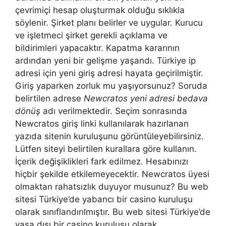
çevrimiçi hesap oluşturmak olduğu sıklıkla
söylenir. Şirket planı belirler ve uygular. Kurucu
ve işletmeci şirket gerekli açıklama ve
bildirimleri yapacaktır. Kapatma kararının
ardından yeni bir gelişme yaşandı. Türkiye ip
adresi için yeni giriş adresi hayata geçirilmiştir.
Giriş yaparken zorluk mu yaşıyorsunuz? Soruda
belirtilen adrese
Newcratos yeni adresi bedava
dönüş
adı verilmektedir. Seçim sonrasında
Newcratos giriş linki kullanılarak hazırlanan
yazıda sitenin kuruluşunu görüntüleyebilirsiniz.
Lütfen siteyi belirtilen kurallara göre kullanın.
İçerik değişiklikleri fark edilmez. Hesabınızı
hiçbir şekilde etkilemeyecektir. Newcratos üyesi
olmaktan rahatsızlık duyuyor musunuz? Bu web
sitesi Türkiye’de yabancı bir casino kuruluşu
olarak sınıflandırılmıştır. Bu web sitesi Türkiye’de
yasa dışı bir casino kuruluşu olarak