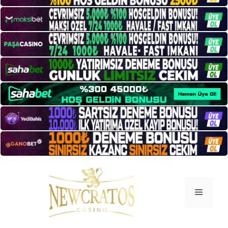
İçeriğe
atla
Menü