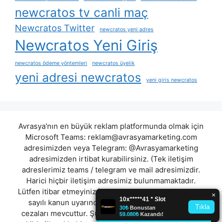
newcratos tv canli maç
Newcratos Twitter
newcratos yeni adres
Newcratos Yeni Giriş
newcratos ödeme yöntemleri
newcratos üyelik
yeni adresi newcratos
yeni giris newcratos
Avrasya'nın en büyük reklam platformunda olmak için
Microsoft Teams:
reklam@avrasyamarketing.com
adresimizden veya Telegram: @Avrasyamarketing
adresimizden irtibat kurabilirsiniz. (Tek iletişim
adreslerimiz teams / telegram ve mail adresimizdir.
Harici hiçbir iletişim adresimiz bulunmamaktadır.
Lütfen itibar etmeyiniz.) Türkiye yasalarına göre 7258
sayılı kanun uyarınca yasa dışı bahis oynamanın
cezaları mevcuttur. Şu an bulunduğunuz site hiç bir