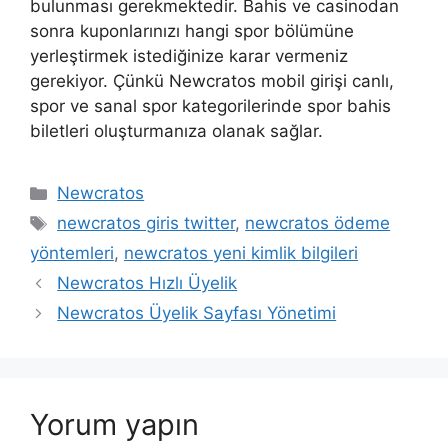
bulunması gerekmektedir. Bahis ve casinodan
sonra kuponlarınızı hangi spor bölümüne
yerleştirmek istediğinize karar vermeniz
gerekiyor. Çünkü Newcratos mobil girişi canlı,
spor ve sanal spor kategorilerinde spor bahis
biletleri oluşturmanıza olanak sağlar.
Kategoriler
Newcratos
Etiketler
newcratos giris twitter
,
newcratos ödeme
yöntemleri
,
newcratos yeni kimlik bilgileri
Newcratos Hızlı Üyelik
Newcratos Üyelik Sayfası Yönetimi
Yorum yapın