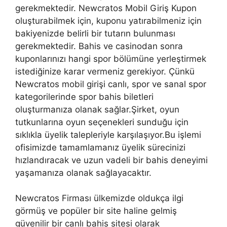
gerekmektedir. Newcratos Mobil Giriş Kupon
oluşturabilmek için, kuponu yatırabilmeniz için
bakiyenizde belirli bir tutarın bulunması
gerekmektedir. Bahis ve casinodan sonra
kuponlarınızı hangi spor bölümüne yerleştirmek
istediğinize karar vermeniz gerekiyor. Çünkü
Newcratos mobil girişi canlı, spor ve sanal spor
kategorilerinde spor bahis biletleri
oluşturmanıza olanak sağlar.Şirket, oyun
tutkunlarına oyun seçenekleri sunduğu için
sıklıkla üyelik talepleriyle karşılaşıyor.Bu işlemi
ofisimizde tamamlamanız üyelik sürecinizi
hızlandıracak ve uzun vadeli bir bahis deneyimi
yaşamanıza olanak sağlayacaktır.
Newcratos Firması ülkemizde oldukça ilgi
görmüş ve popüler bir site haline gelmiş
güvenilir bir canlı bahis sitesi olarak