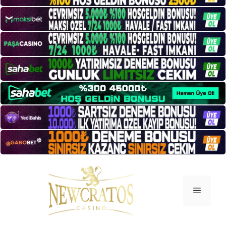
İçeriğe
atla
Menü