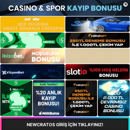
×
NEWCRATOS GİRİŞ İÇİN TIKLAYINIZ!