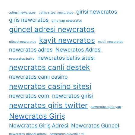
girisi newcratos
adresi newcratos
bahis sitesi newcratos
giris newcratos
giris yap newcratos
güncel adresi newcratos
kayit newcratos
güncel newcratos
mobil newcratos
newcratos adres
Newcratos Adresi
newcratos bahis sitesi
newcratos bahis
newcratos canli destek
newcratos canlı casino
newcratos casino sitesi
newcratos com
newcratos girisi
newcratos giris twitter
newcratos giris yap
Newcratos Giriş
Newcratos Giriş Adresi
Newcratos Güncel
newcratos güncel adresi
newcratos güvenilir mi