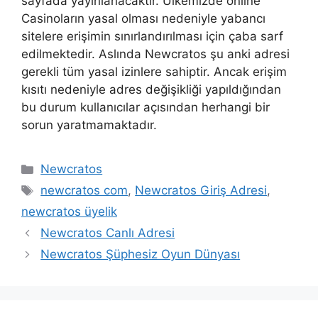
sayfada yayınlanacaktır. Ülkemizde online
Casinoların yasal olması nedeniyle yabancı
sitelere erişimin sınırlandırılması için çaba sarf
edilmektedir. Aslında Newcratos şu anki adresi
gerekli tüm yasal izinlere sahiptir. Ancak erişim
kısıtı nedeniyle adres değişikliği yapıldığından
bu durum kullanıcılar açısından herhangi bir
sorun yaratmamaktadır.
Kategoriler
Newcratos
Etiketler
newcratos com
,
Newcratos Giriş Adresi
,
newcratos üyelik
Newcratos Canlı Adresi
Newcratos Şüphesiz Oyun Dünyası