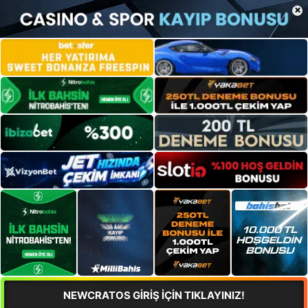
×
NEWCRATOS GİRİŞ İÇİN TIKLAYINIZ!