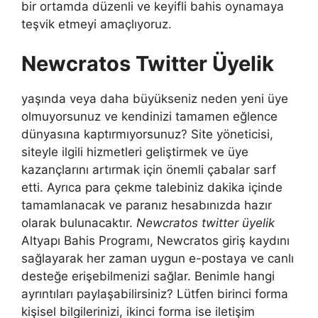
bir ortamda düzenli ve keyifli bahis oynamaya
teşvik etmeyi amaçlıyoruz.
Newcratos Twitter Üyelik
yaşında veya daha büyükseniz neden yeni üye
olmuyorsunuz ve kendinizi tamamen eğlence
dünyasına kaptırmıyorsunuz? Site yöneticisi,
siteyle ilgili hizmetleri geliştirmek ve üye
kazançlarını artırmak için önemli çabalar sarf
etti. Ayrıca para çekme talebiniz dakika içinde
tamamlanacak ve paranız hesabınızda hazır
olarak bulunacaktır.
Newcratos twitter üyelik
Altyapı Bahis Programı, Newcratos giriş kaydını
sağlayarak her zaman uygun e-postaya ve canlı
desteğe erişebilmenizi sağlar. Benimle hangi
ayrıntıları paylaşabilirsiniz? Lütfen birinci forma
kişisel bilgilerinizi, ikinci forma ise iletişim