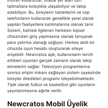
indiren kullanıcılar, sitede yer alan tüm
talimatlara kolaylıkla ulaşabiliyor ve takip
edebiliyor. Bu, bireylerin tabletlerini ve cep
telefonlarını kullanarak genellikle yerel olarak
yapılan faaliyetlere katılmalarına olanak tanır.
Sistem, bahisle ilgilenen herkesin kişisel
cihazından giriş yapmasına olanak tanıyarak
para yatırma olanağı sağlıyor. Herkes akıllı bir
cihazda oyun hesabı oluşturarak siteye
erişebilir. Newcratos apk, kullanıcıların tercih
ettikleri oyunları gerçek zamanlı olarak takip
etmelerini sağlar. Televizyon programlarına
sınırsız erişim imkanı sağlayan sistem sayesinde
bireyler diledikleri programı izleyebilmektedir.
Tipik olarak futbol ve basketbol gibi oyunların
yayınlanmasına ağırlık verilir.
Newcratos Mobil Üyelik