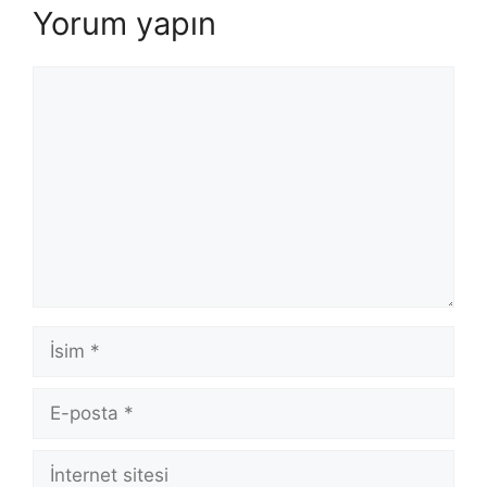
Yorum yapın
Yorum
İsim
E-
posta
İnternet