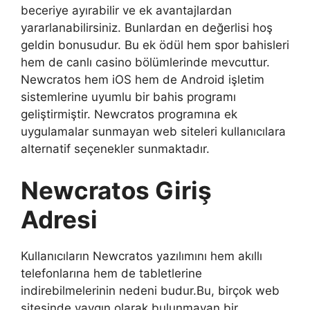
beceriye ayırabilir ve ek avantajlardan
yararlanabilirsiniz. Bunlardan en değerlisi hoş
geldin bonusudur. Bu ek ödül hem spor bahisleri
hem de canlı casino bölümlerinde mevcuttur.
Newcratos hem iOS hem de Android işletim
sistemlerine uyumlu bir bahis programı
geliştirmiştir. Newcratos programına ek
uygulamalar sunmayan web siteleri kullanıcılara
alternatif seçenekler sunmaktadır.
Newcratos Giriş
Adresi
Kullanıcıların Newcratos yazılımını hem akıllı
telefonlarına hem de tabletlerine
indirebilmelerinin nedeni budur.Bu, birçok web
sitesinde yaygın olarak bulunmayan bir