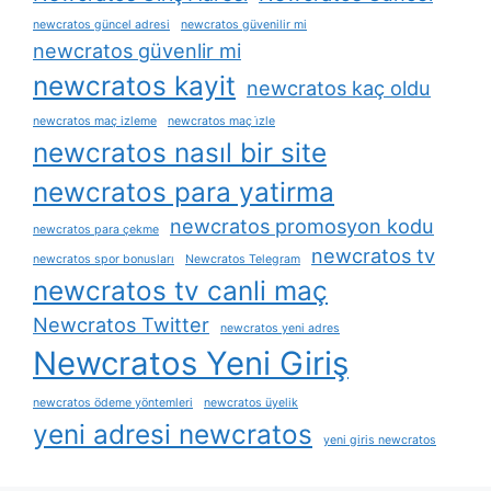
newcratos güncel adresi
newcratos güvenilir mi
newcratos güvenlir mi
newcratos kayit
newcratos kaç oldu
newcratos maç izleme
newcratos maç i̇zle
newcratos nasıl bir site
newcratos para yatirma
newcratos promosyon kodu
newcratos para çekme
newcratos tv
newcratos spor bonusları
Newcratos Telegram
newcratos tv canli maç
Newcratos Twitter
newcratos yeni adres
Newcratos Yeni Giriş
newcratos ödeme yöntemleri
newcratos üyelik
yeni adresi newcratos
yeni giris newcratos