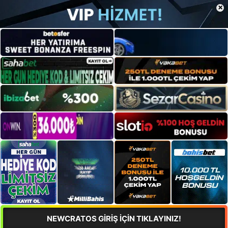
×
NEWCRATOS GİRİŞ İÇİN TIKLAYINIZ!