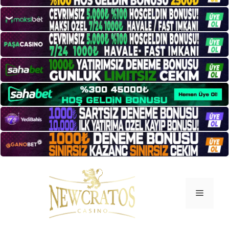
İçeriğe
atla
Menü