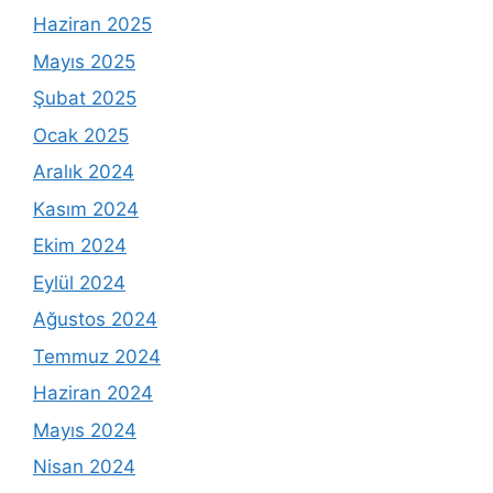
Haziran 2025
Mayıs 2025
Şubat 2025
Ocak 2025
Aralık 2024
Kasım 2024
Ekim 2024
Eylül 2024
Ağustos 2024
Temmuz 2024
Haziran 2024
Mayıs 2024
Nisan 2024