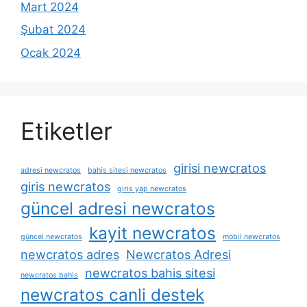
Mart 2024
Şubat 2024
Ocak 2024
Etiketler
girisi newcratos
adresi newcratos
bahis sitesi newcratos
giris newcratos
giris yap newcratos
güncel adresi newcratos
kayit newcratos
güncel newcratos
mobil newcratos
newcratos adres
Newcratos Adresi
newcratos bahis sitesi
newcratos bahis
newcratos canli destek