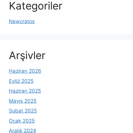
Kategoriler
Newcratos
Arşivler
Haziran 2026
Eylül 2025
Haziran 2025
Mayıs 2025
Şubat 2025
Ocak 2025
Aralık 2024