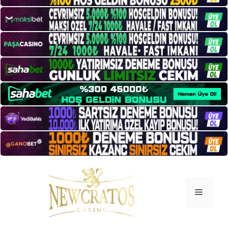
İçeriğe
atla
Menü