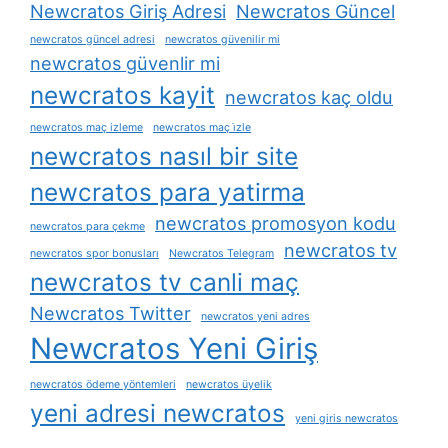
Newcratos Giriş Adresi
Newcratos Güncel
newcratos güncel adresi
newcratos güvenilir mi
newcratos güvenlir mi
newcratos kayit
newcratos kaç oldu
newcratos maç izleme
newcratos maç i̇zle
newcratos nasıl bir site
newcratos para yatirma
newcratos promosyon kodu
newcratos para çekme
newcratos tv
newcratos spor bonusları
Newcratos Telegram
newcratos tv canli maç
Newcratos Twitter
newcratos yeni adres
Newcratos Yeni Giriş
newcratos ödeme yöntemleri
newcratos üyelik
yeni adresi newcratos
yeni giris newcratos