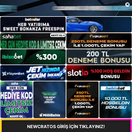
×
NEWCRATOS GİRİŞ İÇİN TIKLAYINIZ!