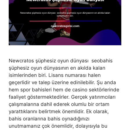
Newcratos şüphesiz oyun dünyası seobahis
şüphesiz oyun dünyasının en akılda kalan
isimlerinden biri. Lisans numarası halen
geçerlidir ve talep üzerine edinilebilir. Şu anda
hem spor bahisleri hem de casino sektörlerinde
faaliyet göstermektedirler. Gerçek yatırımcıları
çalışmalarına dahil ederek olumlu bir ortam
yarattıklarını belirtmek önemlidir. Ek olarak,
bahis oranlarına bahis oynadığınızı
unutmamanız çok önemlidir, dolayısıyla bu