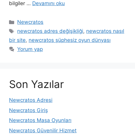
bilgiler …
Devamını oku
Kategoriler
Newcratos
Etiketler
newcratos adres değişikliği
,
newcratos nasıl
bir site
,
newcratos şüphesiz oyun dünyası
Yorum yap
Son Yazılar
Newcratos Adresi
Newcratos Giriş
Newcratos Masa Oyunları
Newcratos Güvenilir Hizmet