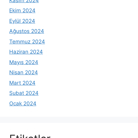
Kasım 2024
Ekim 2024
Eylül 2024
Ağustos 2024
Temmuz 2024
Haziran 2024
Mayıs 2024
Nisan 2024
Mart 2024
Şubat 2024
Ocak 2024