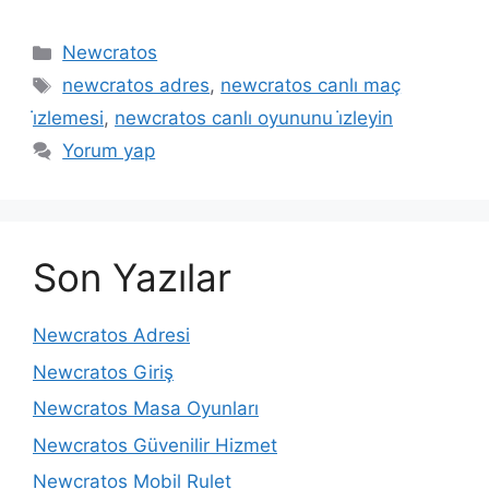
Kategoriler
Newcratos
Etiketler
newcratos adres
,
newcratos canlı maç
i̇zlemesi
,
newcratos canlı oyununu i̇zleyin
Yorum yap
Son Yazılar
Newcratos Adresi
Newcratos Giriş
Newcratos Masa Oyunları
Newcratos Güvenilir Hizmet
Newcratos Mobil Rulet