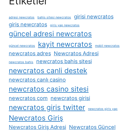
Etiketler
girisi newcratos
adresi newcratos
bahis sitesi newcratos
giris newcratos
giris yap newcratos
güncel adresi newcratos
kayit newcratos
güncel newcratos
mobil newcratos
newcratos adres
Newcratos Adresi
newcratos bahis sitesi
newcratos bahis
newcratos canli destek
newcratos canlı casino
newcratos casino sitesi
newcratos com
newcratos girisi
newcratos giris twitter
newcratos giris yap
Newcratos Giriş
Newcratos Giriş Adresi
Newcratos Güncel