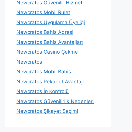
Newcratos Güvenilir Hizmet
Newcratos Mobil Rulet
Newcratos Uygulama Üyeliği
Newcratos Bahis Adresi
Newcratos Bahis Avantajları
Newcratos Casino Çekme
Newcratos
Newcratos Mobil Bahis
Newcratos Rekabet Avantajı
Newcratos İp Kontrolü
Newcratos Güvenilirlik Nedenleri
Newcratos Şikayet Seçimi