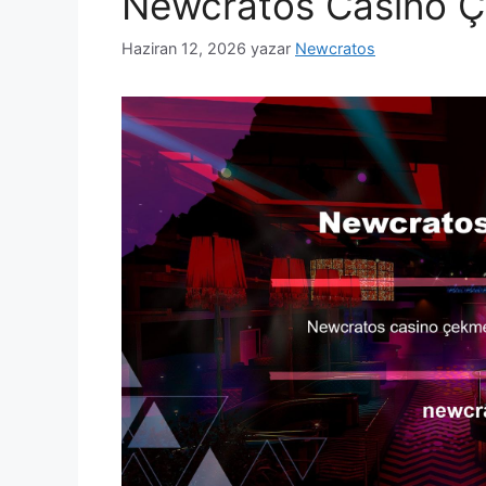
Newcratos Casino 
Haziran 12, 2026
yazar
Newcratos