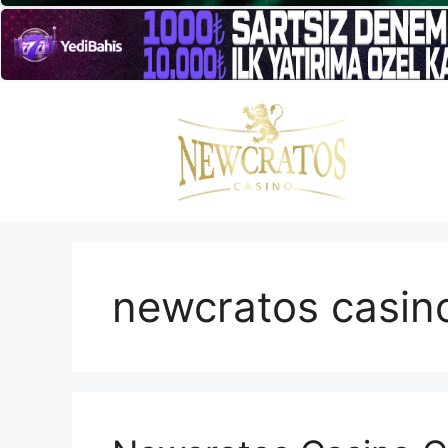
İçeriğe
atla
newcratos casin