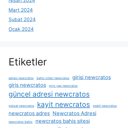
Nisan 2024
Mart 2024
Şubat 2024
Ocak 2024
Etiketler
girisi newcratos
adresi newcratos
bahis sitesi newcratos
giris newcratos
giris yap newcratos
güncel adresi newcratos
kayit newcratos
güncel newcratos
mobil newcratos
newcratos adres
Newcratos Adresi
newcratos bahis sitesi
newcratos bahis