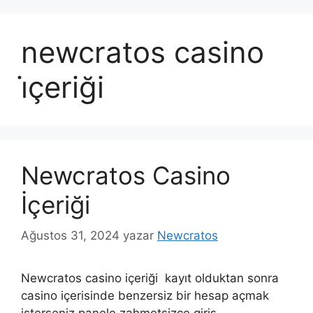
newcratos casino
i̇çeriği
Newcratos Casino
İçeriği
Ağustos 31, 2024
yazar
Newcratos
Newcratos casino içeriği kayıt olduktan sonra
casino içerisinde benzersiz bir hesap açmak