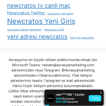
newcratos tv canli maç
Newcratos Twitter
newcratos yeni adres
Newcratos Yeni Giriş
newcratos ödeme yöntemleri
newcratos üyelik
yeni adresi newcratos
yeni giris newcratos
Avrasya'nın en büyük reklam platformunda olmak için
Microsoft Teams:
reklam@avrasyamarketing.com
adresimizden veya Telegram: @Avrasyamarketing
adresimizden irtibat kurabilirsiniz. (Tek iletişim
adreslerimiz teams / telegram ve mail adresimizdir.
Harici hiçbir iletişim adresimiz bulunmamaktadır.
Lütfen itibar etmeyiniz.) Türkiye yasalarına göre 7258
sayılı kanun uyarınca yasa dışı bahis oynamanın
cezaları mevcuttur. Şu an bulunduğunuz site hiç bir