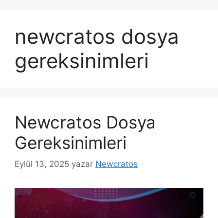
newcratos dosya
gereksinimleri
Newcratos Dosya
Gereksinimleri
Eylül 13, 2025
yazar
Newcratos