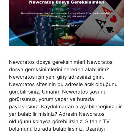
Newcratos dosya gereksinimleri Newcratos
dosya gereksinimlerini nereden alabilirim?
Newcratos için yeni giriş adresinizi girin.
Newcratos sitesinin bu adresle açık olduğunu
görebilirsiniz. Umarım Newcratos şovunu
görürsünüz, yorum yapar ve burada
paylaşırsınız. Kaydolmadan arayabileceğiniz bir
yer bulabilir misiniz? Adresin Newcratos
olduğunu kolayca görebilirsiniz. Sitenin TV
bölümünü burada bulabilirsiniz. Uzantıyı