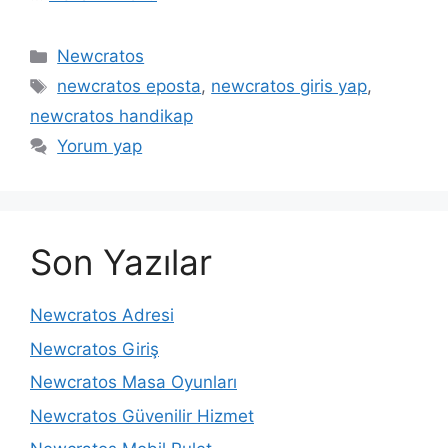
Kategoriler
Newcratos
Etiketler
newcratos eposta
,
newcratos giris yap
,
newcratos handikap
Yorum yap
Son Yazılar
Newcratos Adresi
Newcratos Giriş
Newcratos Masa Oyunları
Newcratos Güvenilir Hizmet