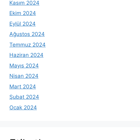
Kasım 2024
Ekim 2024
Eylül 2024
Ağustos 2024
Temmuz 2024
Haziran 2024
Mayıs 2024
Nisan 2024
Mart 2024
Şubat 2024
Ocak 2024