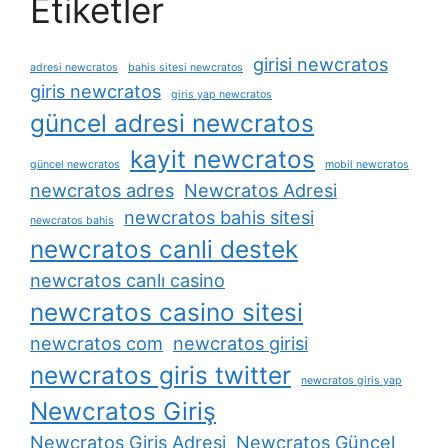
Etiketler
girisi newcratos
adresi newcratos
bahis sitesi newcratos
giris newcratos
giris yap newcratos
güncel adresi newcratos
kayit newcratos
güncel newcratos
mobil newcratos
newcratos adres
Newcratos Adresi
newcratos bahis sitesi
newcratos bahis
newcratos canli destek
newcratos canlı casino
newcratos casino sitesi
newcratos com
newcratos girisi
newcratos giris twitter
newcratos giris yap
Newcratos Giriş
Newcratos Giriş Adresi
Newcratos Güncel