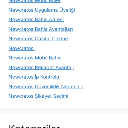
Newcratos Mobil Rulet
Newcratos Uygulama Üyeliği
Newcratos Bahis Adresi
Newcratos Bahis Avantajları
Newcratos Casino Çekme
Newcratos
Newcratos Mobil Bahis
Newcratos Rekabet Avantajı
Newcratos İp Kontrolü
Newcratos Güvenilirlik Nedenleri
Newcratos Şikayet Seçimi