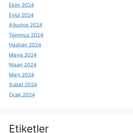
Ekim 2024
Eylül 2024
Ağustos 2024
Temmuz 2024
Haziran 2024
Mayıs 2024
Nisan 2024
Mart 2024
Şubat 2024
Ocak 2024
Etiketler