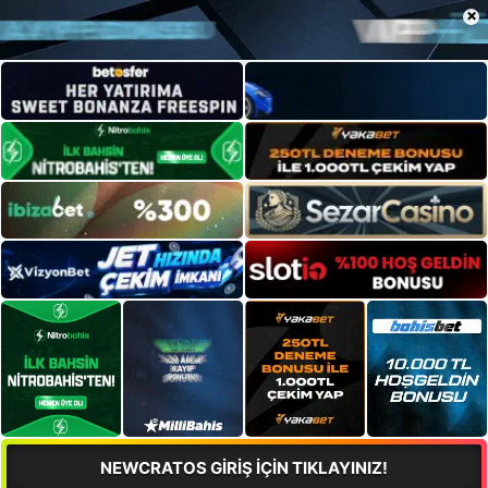
×
NEWCRATOS GİRİŞ İÇİN TIKLAYINIZ!