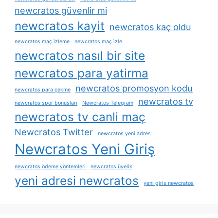
newcratos güvenlir mi
newcratos kayit
newcratos kaç oldu
newcratos maç izleme
newcratos maç i̇zle
newcratos nasıl bir site
newcratos para yatirma
newcratos promosyon kodu
newcratos para çekme
newcratos tv
newcratos spor bonusları
Newcratos Telegram
newcratos tv canli maç
Newcratos Twitter
newcratos yeni adres
Newcratos Yeni Giriş
newcratos ödeme yöntemleri
newcratos üyelik
yeni adresi newcratos
yeni giris newcratos