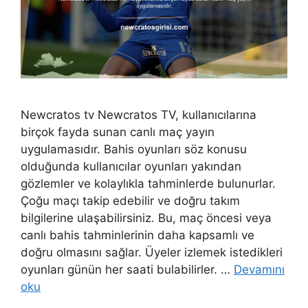
Newcratos tv Newcratos TV, kullanıcılarına
birçok fayda sunan canlı maç yayın
uygulamasıdır. Bahis oyunları söz konusu
olduğunda kullanıcılar oyunları yakından
gözlemler ve kolaylıkla tahminlerde bulunurlar.
Çoğu maçı takip edebilir ve doğru takım
bilgilerine ulaşabilirsiniz. Bu, maç öncesi veya
canlı bahis tahminlerinin daha kapsamlı ve
doğru olmasını sağlar. Üyeler izlemek istedikleri
oyunları günün her saati bulabilirler. …
Devamını
oku