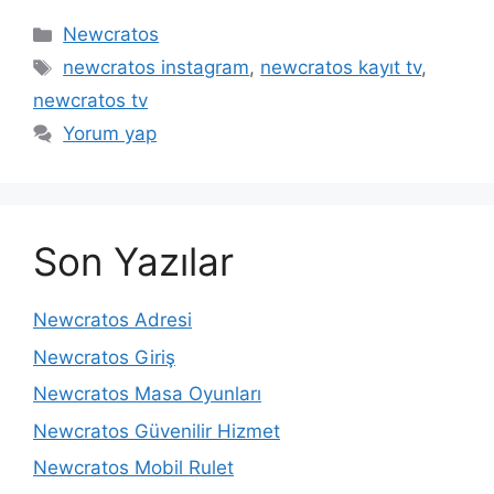
Kategoriler
Newcratos
Etiketler
newcratos instagram
,
newcratos kayıt tv
,
newcratos tv
Yorum yap
Son Yazılar
Newcratos Adresi
Newcratos Giriş
Newcratos Masa Oyunları
Newcratos Güvenilir Hizmet
Newcratos Mobil Rulet