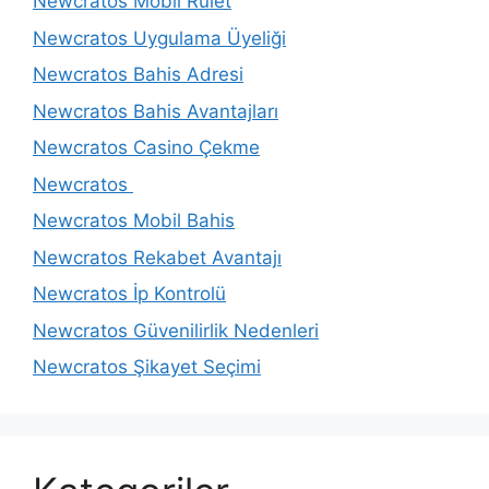
Newcratos Mobil Rulet
Newcratos Uygulama Üyeliği
Newcratos Bahis Adresi
Newcratos Bahis Avantajları
Newcratos Casino Çekme
Newcratos
Newcratos Mobil Bahis
Newcratos Rekabet Avantajı
Newcratos İp Kontrolü
Newcratos Güvenilirlik Nedenleri
Newcratos Şikayet Seçimi