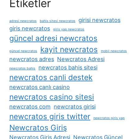
Etiketler
girisi newcratos
adresi newcratos
bahis sitesi newcratos
giris newcratos
giris yap newcratos
güncel adresi newcratos
kayit newcratos
güncel newcratos
mobil newcratos
newcratos adres
Newcratos Adresi
newcratos bahis sitesi
newcratos bahis
newcratos canli destek
newcratos canlı casino
newcratos casino sitesi
newcratos com
newcratos girisi
newcratos giris twitter
newcratos giris yap
Newcratos Giriş
Newcratos Giriş Adresi
Newcratos Güncel