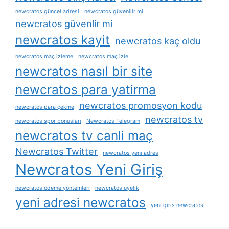
newcratos güncel adresi
newcratos güvenilir mi
newcratos güvenlir mi
newcratos kayit
newcratos kaç oldu
newcratos maç izleme
newcratos maç i̇zle
newcratos nasıl bir site
newcratos para yatirma
newcratos promosyon kodu
newcratos para çekme
newcratos tv
newcratos spor bonusları
Newcratos Telegram
newcratos tv canli maç
Newcratos Twitter
newcratos yeni adres
Newcratos Yeni Giriş
newcratos ödeme yöntemleri
newcratos üyelik
yeni adresi newcratos
yeni giris newcratos