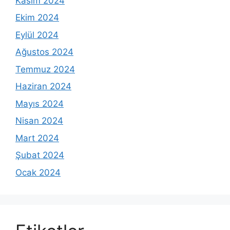
Kasım 2024
Ekim 2024
Eylül 2024
Ağustos 2024
Temmuz 2024
Haziran 2024
Mayıs 2024
Nisan 2024
Mart 2024
Şubat 2024
Ocak 2024