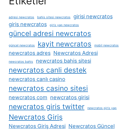
Etiketler
girisi newcratos
adresi newcratos
bahis sitesi newcratos
giris newcratos
giris yap newcratos
güncel adresi newcratos
kayit newcratos
güncel newcratos
mobil newcratos
newcratos adres
Newcratos Adresi
newcratos bahis sitesi
newcratos bahis
newcratos canli destek
newcratos canlı casino
newcratos casino sitesi
newcratos com
newcratos girisi
newcratos giris twitter
newcratos giris yap
Newcratos Giriş
Newcratos Giriş Adresi
Newcratos Güncel