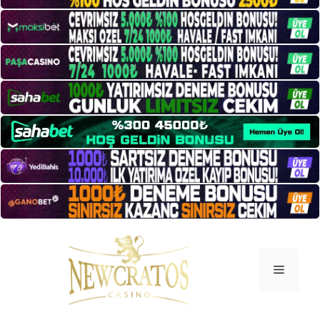
İçeriğe
atla
Menü