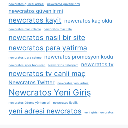
newcratos güncel adresi
newcratos güvenilir mi
newcratos güvenlir mi
newcratos kayit
newcratos kaç oldu
newcratos maç izleme
newcratos maç i̇zle
newcratos nasıl bir site
newcratos para yatirma
newcratos promosyon kodu
newcratos para çekme
newcratos tv
newcratos spor bonusları
Newcratos Telegram
newcratos tv canli maç
Newcratos Twitter
newcratos yeni adres
Newcratos Yeni Giriş
newcratos ödeme yöntemleri
newcratos üyelik
yeni adresi newcratos
yeni giris newcratos