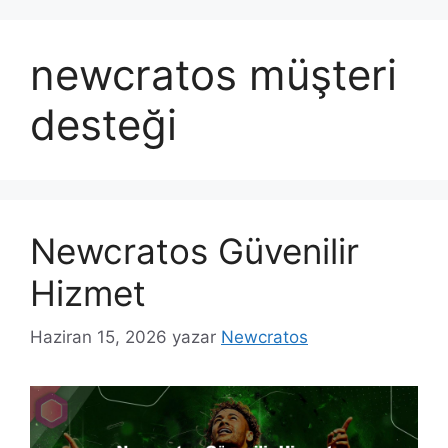
newcratos müşteri
desteği
Newcratos Güvenilir
Hizmet
Haziran 15, 2026
yazar
Newcratos