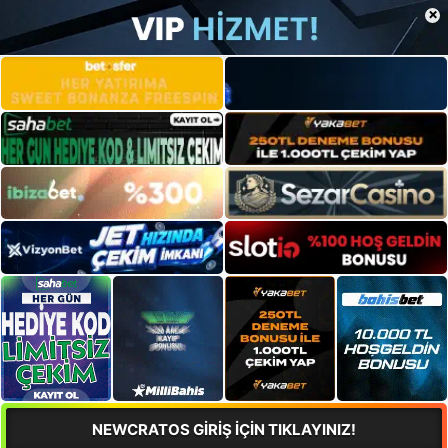
×
NEWCRATOS GİRİŞ İÇİN TIKLAYINIZ!