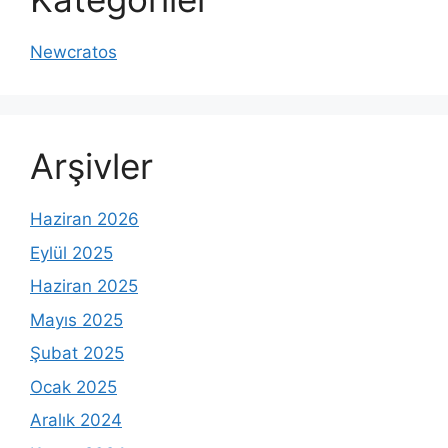
Newcratos
Arşivler
Haziran 2026
Eylül 2025
Haziran 2025
Mayıs 2025
Şubat 2025
Ocak 2025
Aralık 2024