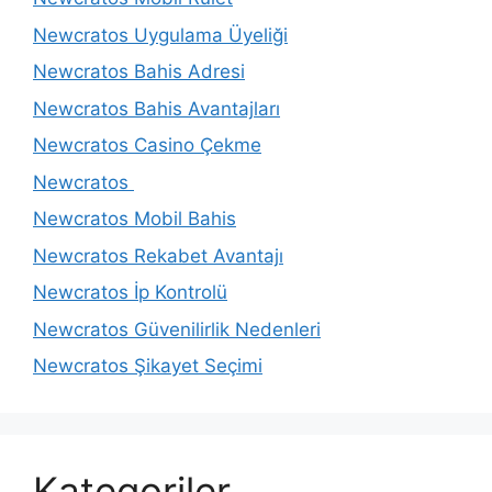
Newcratos Uygulama Üyeliği
Newcratos Bahis Adresi
Newcratos Bahis Avantajları
Newcratos Casino Çekme
Newcratos
Newcratos Mobil Bahis
Newcratos Rekabet Avantajı
Newcratos İp Kontrolü
Newcratos Güvenilirlik Nedenleri
Newcratos Şikayet Seçimi
Kategoriler