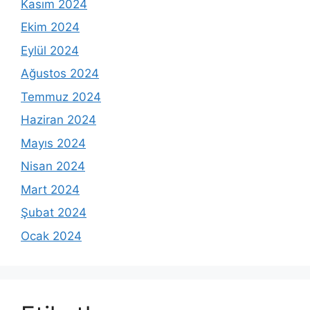
Kasım 2024
Ekim 2024
Eylül 2024
Ağustos 2024
Temmuz 2024
Haziran 2024
Mayıs 2024
Nisan 2024
Mart 2024
Şubat 2024
Ocak 2024