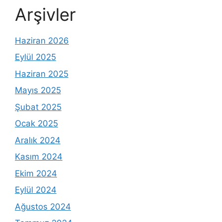
Arşivler
Haziran 2026
Eylül 2025
Haziran 2025
Mayıs 2025
Şubat 2025
Ocak 2025
Aralık 2024
Kasım 2024
Ekim 2024
Eylül 2024
Ağustos 2024