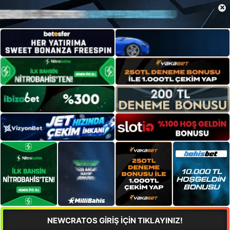
×
NEWCRATOS GİRİŞ İÇİN TIKLAYINIZ!