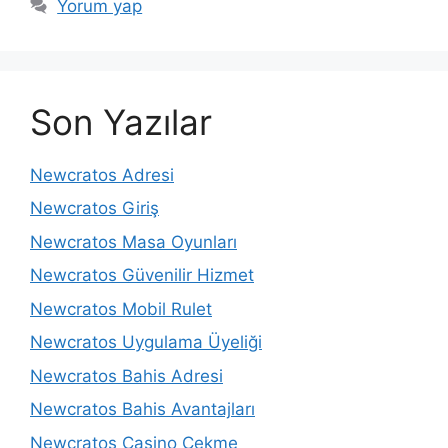
Yorum yap
Son Yazılar
Newcratos Adresi
Newcratos Giriş
Newcratos Masa Oyunları
Newcratos Güvenilir Hizmet
Newcratos Mobil Rulet
Newcratos Uygulama Üyeliği
Newcratos Bahis Adresi
Newcratos Bahis Avantajları
Newcratos Casino Çekme