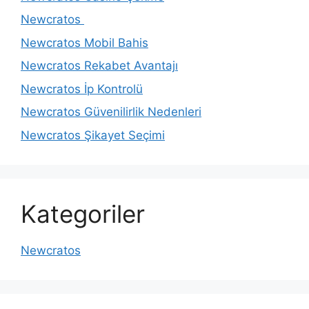
Newcratos
Newcratos Mobil Bahis
Newcratos Rekabet Avantajı
Newcratos İp Kontrolü
Newcratos Güvenilirlik Nedenleri
Newcratos Şikayet Seçimi
Kategoriler
Newcratos