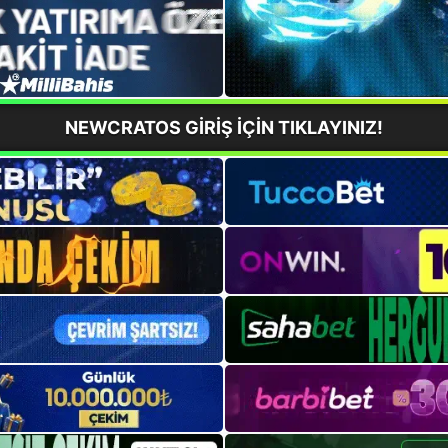
NEWCRATOS GİRİŞ İÇİN TIKLAYINIZ!