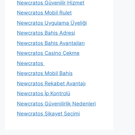
Newcratos Güvenilir Hizmet
Newcratos Mobil Rulet
Newcratos Uygulama Üyeliği
Newcratos Bahis Adresi
Newcratos Bahis Avantajları
Newcratos Casino Çekme
Newcratos
Newcratos Mobil Bahis
Newcratos Rekabet Avantajı
Newcratos İp Kontrolü
Newcratos Güvenilirlik Nedenleri
Newcratos Şikayet Seçimi