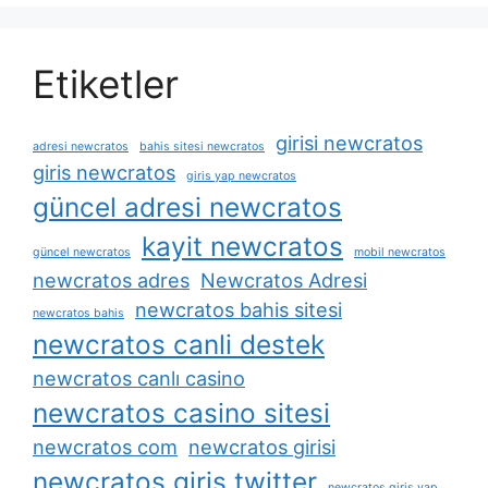
Etiketler
girisi newcratos
adresi newcratos
bahis sitesi newcratos
giris newcratos
giris yap newcratos
güncel adresi newcratos
kayit newcratos
güncel newcratos
mobil newcratos
newcratos adres
Newcratos Adresi
newcratos bahis sitesi
newcratos bahis
newcratos canli destek
newcratos canlı casino
newcratos casino sitesi
newcratos com
newcratos girisi
newcratos giris twitter
newcratos giris yap