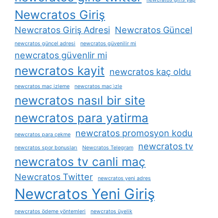
Newcratos Giriş
Newcratos Giriş Adresi
Newcratos Güncel
newcratos güncel adresi
newcratos güvenilir mi
newcratos güvenlir mi
newcratos kayit
newcratos kaç oldu
newcratos maç izleme
newcratos maç i̇zle
newcratos nasıl bir site
newcratos para yatirma
newcratos promosyon kodu
newcratos para çekme
newcratos tv
newcratos spor bonusları
Newcratos Telegram
newcratos tv canli maç
Newcratos Twitter
newcratos yeni adres
Newcratos Yeni Giriş
newcratos ödeme yöntemleri
newcratos üyelik