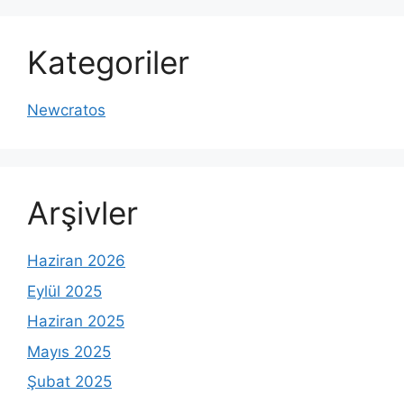
Kategoriler
Newcratos
Arşivler
Haziran 2026
Eylül 2025
Haziran 2025
Mayıs 2025
Şubat 2025