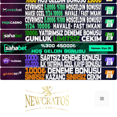
İçeriğe
atla
Menü