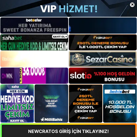
×
NEWCRATOS GİRİŞ İÇİN TIKLAYINIZ!