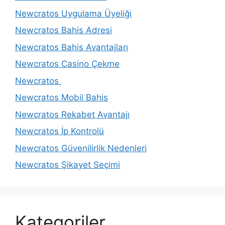
Newcratos Uygulama Üyeliği
Newcratos Bahis Adresi
Newcratos Bahis Avantajları
Newcratos Casino Çekme
Newcratos
Newcratos Mobil Bahis
Newcratos Rekabet Avantajı
Newcratos İp Kontrolü
Newcratos Güvenilirlik Nedenleri
Newcratos Şikayet Seçimi
Kategoriler