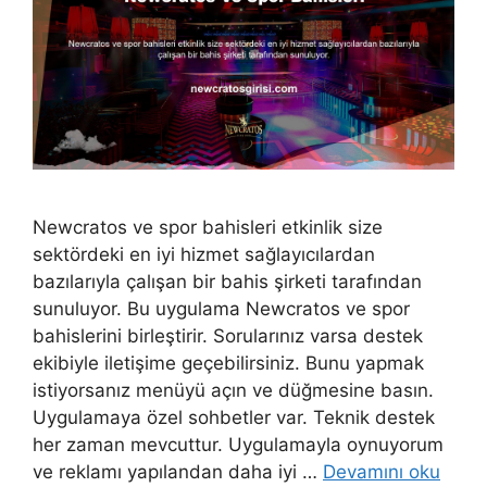
Newcratos ve spor bahisleri etkinlik size
sektördeki en iyi hizmet sağlayıcılardan
bazılarıyla çalışan bir bahis şirketi tarafından
sunuluyor. Bu uygulama Newcratos ve spor
bahislerini birleştirir. Sorularınız varsa destek
ekibiyle iletişime geçebilirsiniz. Bunu yapmak
istiyorsanız menüyü açın ve düğmesine basın.
Uygulamaya özel sohbetler var. Teknik destek
her zaman mevcuttur. Uygulamayla oynuyorum
ve reklamı yapılandan daha iyi …
Devamını oku