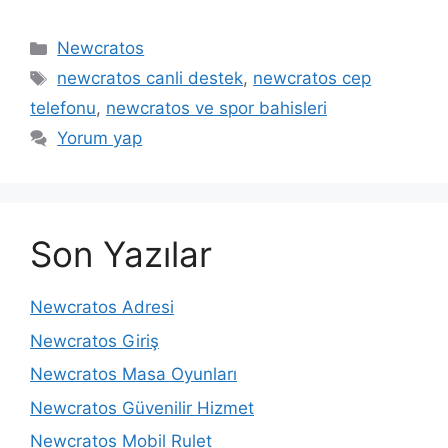
Kategoriler
Newcratos
Etiketler
newcratos canli destek
,
newcratos cep
telefonu
,
newcratos ve spor bahisleri
Yorum yap
Son Yazılar
Newcratos Adresi
Newcratos Giriş
Newcratos Masa Oyunları
Newcratos Güvenilir Hizmet
Newcratos Mobil Rulet