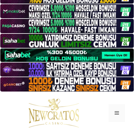
İçeriğe
atla
Menü