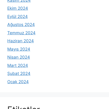
Kasım 2024
Ekim 2024
Eylül 2024
Ağustos 2024
Temmuz 2024
Haziran 2024
Mayıs 2024
Nisan 2024
Mart 2024
Şubat 2024
Ocak 2024