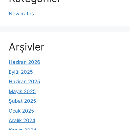
Newcratos
Arşivler
Haziran 2026
Eylül 2025
Haziran 2025
Mayıs 2025
Şubat 2025
Ocak 2025
Aralık 2024