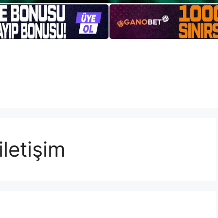
letişim