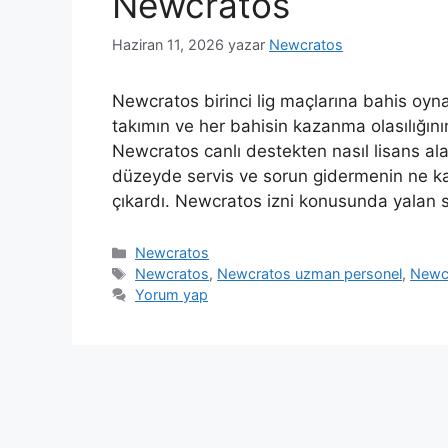
Newcratos
Haziran 11, 2026
yazar
Newcratos
Newcratos birinci lig maçlarına bahis oyna
takımın ve her bahisin kazanma olasılığını
Newcratos canlı destekten nasıl lisans alac
düzeyde servis ve sorun gidermenin ne kada
çıkardı. Newcratos izni konusunda yala
Kategoriler
Newcratos
Etiketler
Newcratos
,
Newcratos uzman personel
,
Newcr
Yorum yap