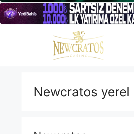
İçeriğe
atla
Newcratos yerel i