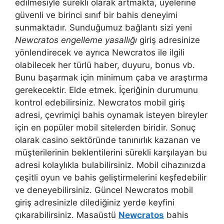
edilmesiyle sürekli olarak artmakta, üyelerine
güvenli ve birinci sınıf bir bahis deneyimi
sunmaktadır. Sunduğumuz bağlantı sizi yeni
Newcratos engelleme yasallığı
giriş adresinize
yönlendirecek ve ayrıca Newcratos ile ilgili
olabilecek her türlü haber, duyuru, bonus vb.
Bunu başarmak için minimum çaba ve araştırma
gerekecektir. Elde etmek. İçeriğinin durumunu
kontrol edebilirsiniz. Newcratos mobil giriş
adresi, çevrimiçi bahis oynamak isteyen bireyler
için en popüler mobil sitelerden biridir. Sonuç
olarak casino sektöründe tanınırlık kazanan ve
müşterilerinin beklentilerini sürekli karşılayan bu
adresi kolaylıkla bulabilirsiniz. Mobil cihazınızda
çeşitli oyun ve bahis geliştirmelerini keşfedebilir
ve deneyebilirsiniz. Güncel Newcratos mobil
giriş adresinizle dilediğiniz yerde keyfini
çıkarabilirsiniz. Masaüstü
Newcratos
bahis