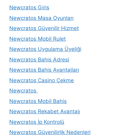
Newcratos Giriş
Newcratos Masa Oyunları
Newcratos Güvenilir Hizmet
Newcratos Mobil Rulet
Newcratos Uygulama Üyeliği
Newcratos Bahis Adresi
Newcratos Bahis Avantajları
Newcratos Casino Çekme
Newcratos
Newcratos Mobil Bahis
Newcratos Rekabet Avantajı
Newcratos İp Kontrolü
Newcratos Güvenilirlik Nedenleri