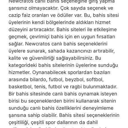
Newcratos canlı bahis seçeneğine giriş yapma
şansınız olmayacaktır. Çok sayıda seçenek ve
cazip faiz oranları ve ödüller var. Bu, bahis sitesi
üyelerinin kendi bölgelerinde aldıkları hizmet
düzeyini artıracaktır. Bahis siteleri ile etkileşime
geçmek, çevrimiçi bahis için en uygun fırsatları
sağlar. Newcratos canlı bahis seçeneklerini
üyelere sunarak, sahada kazancınızı artırabilir,
kalite ve güvenilirliği sağlayabilirsiniz. Bu
kategorideki bahis sitelerinin üyelerine sunduğu
hizmetler. Oynanabilecek sporlardan bazıları
arasında bilardo, futbol, ​​beyzbol, softbol, ​​
basketbol, ​​tenis, futbol ve ragbi bulunmaktadır.
Bir bahis sitesinde canlı bahis oynamak isteyen
birisi bu seçeneklerden birini kullanarak sitenin
sunduğu canlı bahis özelliklerini deneyimleme
şansına sahip olabilir. Bahis sitesi seçeneklerinin
çeşitliliği, çeşitli spor dallarının da dahil