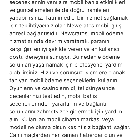
seçeneklerinin yanı sıra mobil bahis etkinlikleri
ve güncellemeleri ile de doğru hamleleri
yapabilirsiniz. Tatmin edici bir hizmet sağlamak
için tek ihtiyacınız olan Newcratos mobil giriş
adresi bağlantısıdır. Newcratos, mobil ödeme
hizmetlerinde devrim yaratarak, paranın
karşılığını en iyi şekilde veren ve en kullanıcı
dostu deneyimi sunuyor. Bu nedenle ödeme
sorunları yaşamamak için profesyonel yardım
alabilirsiniz. Hızlı ve sorunsuz işlemlere olanak
tanıyan mobil ödeme seçeneklerini kullanın.
Oyunların ve casinoların dijital dünyasında
becerilerinizi test edin, mobil bahis
seçeneklerinden yararlanın ve bağlantı
sorunlarını zahmetsizce gidermek için yardım
alın. Kullanılan mobil cihazın markası veya
modeli ne olursa olsun kesintisiz bağlantı sağlar.
Canlı maçlardan her zaman haberdar olun ve