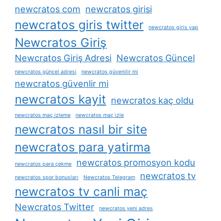
newcratos com
newcratos girisi
newcratos giris twitter
newcratos giris yap
Newcratos Giriş
Newcratos Giriş Adresi
Newcratos Güncel
newcratos güncel adresi
newcratos güvenilir mi
newcratos güvenlir mi
newcratos kayit
newcratos kaç oldu
newcratos maç izleme
newcratos maç i̇zle
newcratos nasıl bir site
newcratos para yatirma
newcratos promosyon kodu
newcratos para çekme
newcratos tv
newcratos spor bonusları
Newcratos Telegram
newcratos tv canli maç
Newcratos Twitter
newcratos yeni adres