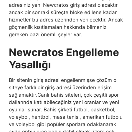
adresiniz yeni Newcratos giriş adresi olacaktır
ancak bir sonraki süreçte bloke edilene kadar
hizmetler bu adres üzerinden verilecektir. Ancak
göçmenlik kısıtlamaları hakkında bilmeniz
gereken bazı önemli şeyler var.
Newcratos Engelleme
Yasallığı
Bir sitenin giriş adresi engellenmişse çözüm o
siteye farklı bir giriş adresi üzerinden erişim
sağlamaktır.Canlı bahis siteleri, çok çeşitli spor
dallarında katılabileceğiniz yeni oranlar ve yeni
oyunlar sunar. Bahis şirketi futbol, ​​basketbol, ​​
voleybol, hentbol, ​​masa tenisi, amerikan futbolu
ve voleybol gibi popüler sporlara odaklanarak
ayda onbinlerce bahis dahil olmak üzere çok