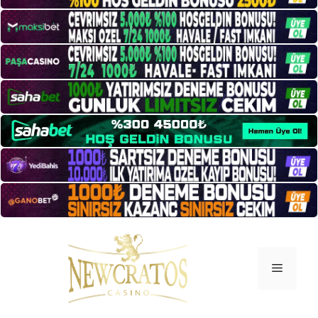
İçeriğe
atla
Menü