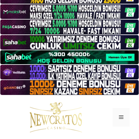
İçeriğe
atla
Menü