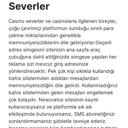
Severler
Casino severler ve casinolarla ilgilenen bireyler,
çoğu çevrimiçi platformun sunduğu sınırlı para
çekme miktarlarından genellikle
memnuniyetsizliklerini dile getiriyorlar.Geçerli
adres simgesini sitenizin ana sayfa araç
çubuğuna dahil ettiğinizde simgeye yapılan her
tıklama sizi mevcut giriş adresinize
yönlendirecektir. Pek çok kişi sıklıkla kullandığı
bahis sitelerinden aldıkları mesajlardan
memnuniyetsizliğini dile getirdi. Kullanmadığınız
bahis sitelerinden gelen mesajları engellemek
çok kolaydır. Newcratos sitesinin kayıtlı
kullanıcısıysanız ve platformla sık sık
etkileşimde bulunuyorsanız, SMS aboneliğinizi
sonlandırmamanızı şiddetle tavsiye ederiz.