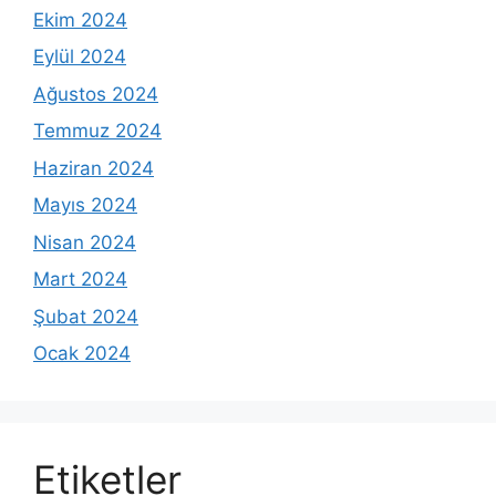
Ekim 2024
Eylül 2024
Ağustos 2024
Temmuz 2024
Haziran 2024
Mayıs 2024
Nisan 2024
Mart 2024
Şubat 2024
Ocak 2024
Etiketler