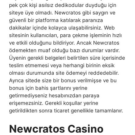
pek çok kişi asılsız dedikodular duyduğu için
siteye üye olmadı. Newcratos gibi saygın ve
güvenli bir platforma katılarak paranıza
dakikalar içinde kolayca ulaşabilirsiniz. Web
sitesinin kullanıcıları, para çekme işleminin hızlı
ve etkili olduğunu bildiriyor. Ancak Newcratos
ödemekten muaf olduğu bazı durumlar vardır.
Üyenin gerekli belgeleri belirtilen süre içerisinde
teslim etmemesi veya herhangi birinin eksik
olması durumunda site ödemeyi reddedebilir.
Ayrıca sitede size bir bonus verilmişse ve bu
bonus için bahis şartlarını yerine
getirmediyseniz hesabınızdan paraya
erişemezsiniz. Gerekli koşullar yerine
getirildikten sonra ticaret genellikle tamamlanır.
Newcratos Casino