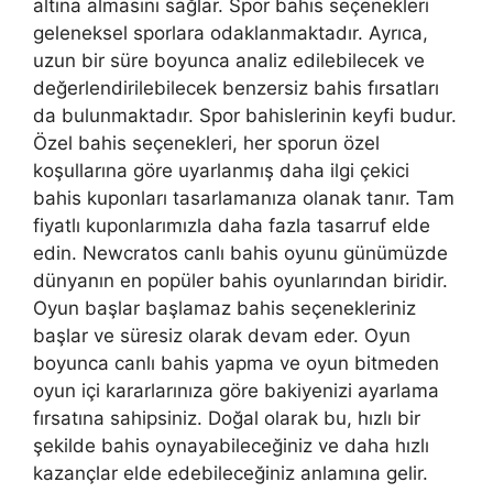
altına almasını sağlar. Spor bahis seçenekleri
geleneksel sporlara odaklanmaktadır. Ayrıca,
uzun bir süre boyunca analiz edilebilecek ve
değerlendirilebilecek benzersiz bahis fırsatları
da bulunmaktadır. Spor bahislerinin keyfi budur.
Özel bahis seçenekleri, her sporun özel
koşullarına göre uyarlanmış daha ilgi çekici
bahis kuponları tasarlamanıza olanak tanır. Tam
fiyatlı kuponlarımızla daha fazla tasarruf elde
edin. Newcratos canlı bahis oyunu günümüzde
dünyanın en popüler bahis oyunlarından biridir.
Oyun başlar başlamaz bahis seçenekleriniz
başlar ve süresiz olarak devam eder. Oyun
boyunca canlı bahis yapma ve oyun bitmeden
oyun içi kararlarınıza göre bakiyenizi ayarlama
fırsatına sahipsiniz. Doğal olarak bu, hızlı bir
şekilde bahis oynayabileceğiniz ve daha hızlı
kazançlar elde edebileceğiniz anlamına gelir.