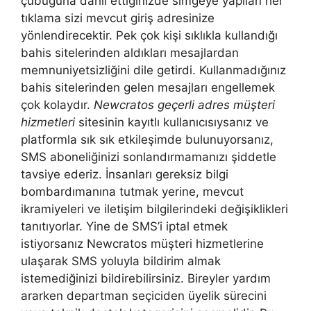
çubuğuna dahil ettiğinizde simgeye yapılan her
tıklama sizi mevcut giriş adresinize
yönlendirecektir. Pek çok kişi sıklıkla kullandığı
bahis sitelerinden aldıkları mesajlardan
memnuniyetsizliğini dile getirdi. Kullanmadığınız
bahis sitelerinden gelen mesajları engellemek
çok kolaydır.
Newcratos geçerli adres müşteri
hizmetleri
sitesinin kayıtlı kullanıcısıysanız ve
platformla sık sık etkileşimde bulunuyorsanız,
SMS aboneliğinizi sonlandırmamanızı şiddetle
tavsiye ederiz. İnsanları gereksiz bilgi
bombardımanına tutmak yerine, mevcut
ikramiyeleri ve iletişim bilgilerindeki değişiklikleri
tanıtıyorlar. Yine de SMS’i iptal etmek
istiyorsanız Newcratos müşteri hizmetlerine
ulaşarak SMS yoluyla bildirim almak
istemediğinizi bildirebilirsiniz. Bireyler yardım
ararken departman seçiciden üyelik sürecini