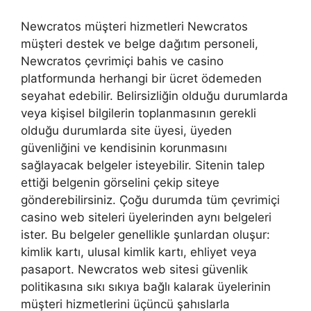
Newcratos müşteri hizmetleri Newcratos
müşteri destek ve belge dağıtım personeli,
Newcratos çevrimiçi bahis ve casino
platformunda herhangi bir ücret ödemeden
seyahat edebilir. Belirsizliğin olduğu durumlarda
veya kişisel bilgilerin toplanmasının gerekli
olduğu durumlarda site üyesi, üyeden
güvenliğini ve kendisinin korunmasını
sağlayacak belgeler isteyebilir. Sitenin talep
ettiği belgenin görselini çekip siteye
gönderebilirsiniz. Çoğu durumda tüm çevrimiçi
casino web siteleri üyelerinden aynı belgeleri
ister. Bu belgeler genellikle şunlardan oluşur:
kimlik kartı, ulusal kimlik kartı, ehliyet veya
pasaport. Newcratos web sitesi güvenlik
politikasına sıkı sıkıya bağlı kalarak üyelerinin
müşteri hizmetlerini üçüncü şahıslarla