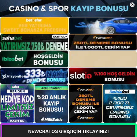
×
NEWCRATOS GİRİŞ İÇİN TIKLAYINIZ!