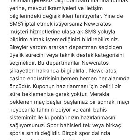
İnsanları gereksiz bilgi bombardımanına tutmak
yerine, mevcut ikramiyeleri ve iletişim
bilgilerindeki değişiklikleri tanıtıyorlar. Yine de
SMS’i iptal etmek istiyorsanız Newcratos
müşteri hizmetlerine ulaşarak SMS yoluyla
bildirim almak istemediğinizi bildirebilirsiniz.
Bireyler yardım ararken departman seçiciden
üyelik sürecini veya teknik destek kategorisini
seçmelidir. Bu departmanlar Newcratos
şikayetleri hakkında bilgi alırlar. Newcratos,
casino endüstrisinin hemen hemen her alanında
öncüdür. Kuponun hazırlanması için belirli bir
süre beklemenize gerek yoktur. Merakla
beklenen maç başlar başlamaz bir sonraki maçı
heyecanla tahmin ediyor ve canlı bahis
sistemimiz ile kuponlarınızın hazırlanmasını
sağlıyorsunuz. Spor bahisleri tek veya birkaç
sporla sınırlı değildir. Birçok spor dalında