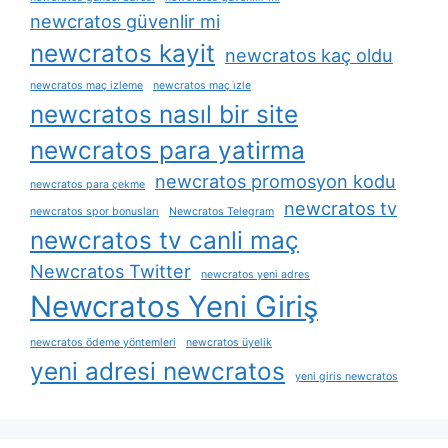
newcratos güvenlir mi
newcratos kayit
newcratos kaç oldu
newcratos maç izleme
newcratos maç i̇zle
newcratos nasıl bir site
newcratos para yatirma
newcratos promosyon kodu
newcratos para çekme
newcratos tv
newcratos spor bonusları
Newcratos Telegram
newcratos tv canli maç
Newcratos Twitter
newcratos yeni adres
Newcratos Yeni Giriş
newcratos ödeme yöntemleri
newcratos üyelik
yeni adresi newcratos
yeni giris newcratos