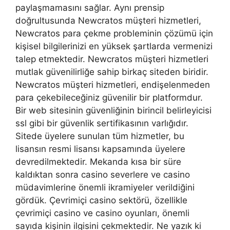
paylaşmamasını sağlar. Aynı prensip
doğrultusunda Newcratos müşteri hizmetleri,
Newcratos para çekme probleminin çözümü için
kişisel bilgilerinizi en yüksek şartlarda vermenizi
talep etmektedir. Newcratos müşteri hizmetleri
mutlak güvenilirliğe sahip birkaç siteden biridir.
Newcratos müşteri hizmetleri, endişelenmeden
para çekebileceğiniz güvenilir bir platformdur.
Bir web sitesinin güvenliğinin birincil belirleyicisi
ssl gibi bir güvenlik sertifikasının varlığıdır.
Sitede üyelere sunulan tüm hizmetler, bu
lisansın resmi lisansı kapsamında üyelere
devredilmektedir. Mekanda kısa bir süre
kaldıktan sonra casino severlere ve casino
müdavimlerine önemli ikramiyeler verildiğini
gördük. Çevrimiçi casino sektörü, özellikle
çevrimiçi casino ve casino oyunları, önemli
sayıda kişinin ilgisini çekmektedir. Ne yazık ki