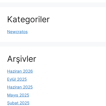
Kategoriler
Newcratos
Arşivler
Haziran 2026
Eylül 2025
Haziran 2025
Mayıs 2025
Şubat 2025