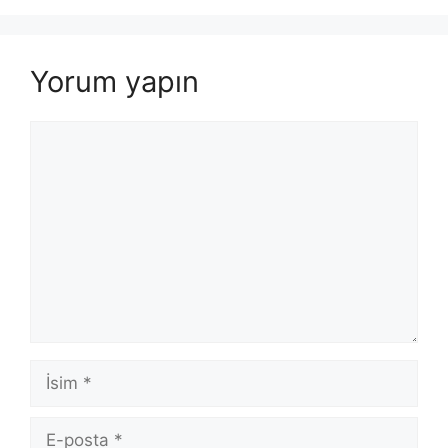
Yorum yapın
Yorum
İsim
E-