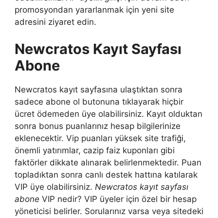
promosyondan yararlanmak için yeni site
adresini ziyaret edin.
Newcratos Kayıt Sayfası
Abone
Newcratos kayıt sayfasına ulaştıktan sonra
sadece abone ol butonuna tıklayarak hiçbir
ücret ödemeden üye olabilirsiniz. Kayıt olduktan
sonra bonus puanlarınız hesap bilgilerinize
eklenecektir. Vip puanları yüksek site trafiği,
önemli yatırımlar, cazip faiz kuponları gibi
faktörler dikkate alınarak belirlenmektedir. Puan
topladıktan sonra canlı destek hattına katılarak
VIP üye olabilirsiniz.
Newcratos kayıt sayfası
abone
VIP nedir? VIP üyeler için özel bir hesap
yöneticisi belirler. Sorularınız varsa veya sitedeki