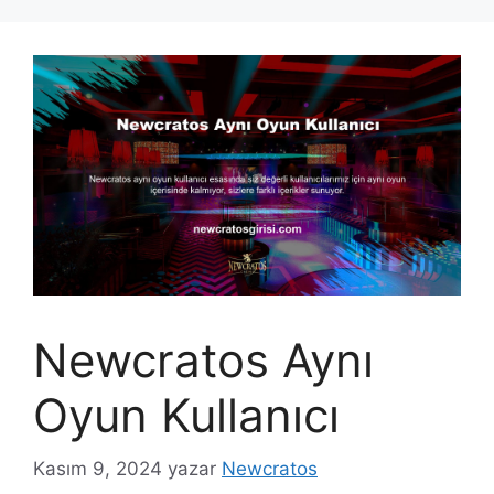
Newcratos Aynı
Oyun Kullanıcı
Kasım 9, 2024
yazar
Newcratos