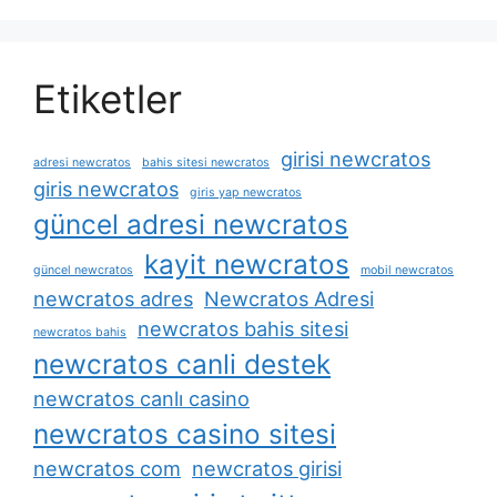
Etiketler
girisi newcratos
adresi newcratos
bahis sitesi newcratos
giris newcratos
giris yap newcratos
güncel adresi newcratos
kayit newcratos
güncel newcratos
mobil newcratos
newcratos adres
Newcratos Adresi
newcratos bahis sitesi
newcratos bahis
newcratos canli destek
newcratos canlı casino
newcratos casino sitesi
newcratos com
newcratos girisi