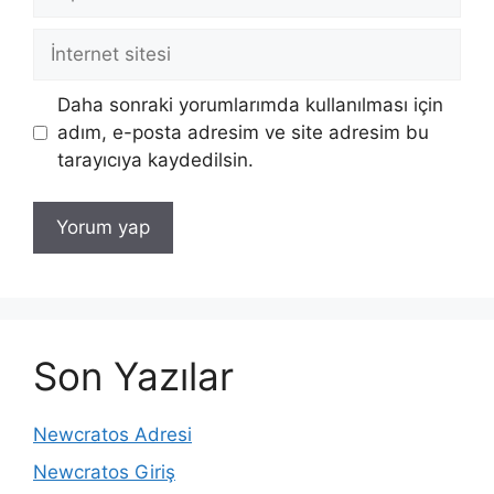
posta
İnternet
sitesi
Daha sonraki yorumlarımda kullanılması için
adım, e-posta adresim ve site adresim bu
tarayıcıya kaydedilsin.
Son Yazılar
Newcratos Adresi
Newcratos Giriş