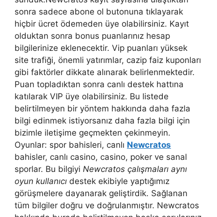
sonra sadece abone ol butonuna tıklayarak
hiçbir ücret ödemeden üye olabilirsiniz. Kayıt
olduktan sonra bonus puanlarınız hesap
bilgilerinize eklenecektir. Vip puanları yüksek
site trafiği, önemli yatırımlar, cazip faiz kuponları
gibi faktörler dikkate alınarak belirlenmektedir.
Puan topladıktan sonra canlı destek hattına
katılarak VIP üye olabilirsiniz. Bu listede
belirtilmeyen bir yöntem hakkında daha fazla
bilgi edinmek istiyorsanız daha fazla bilgi için
bizimle iletişime geçmekten çekinmeyin.
Oyunlar: spor bahisleri, canlı
Newcratos
bahisler, canlı casino, casino, poker ve sanal
sporlar. Bu bilgiyi
Newcratos çalışmaları aynı
oyun kullanıcı
destek ekibiyle yaptığımız
görüşmelere dayanarak geliştirdik. Sağlanan
tüm bilgiler doğru ve doğrulanmıştır. Newcratos