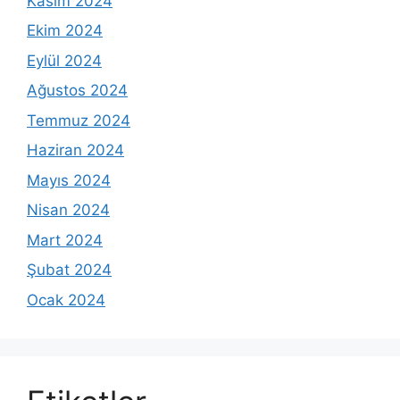
Kasım 2024
Ekim 2024
Eylül 2024
Ağustos 2024
Temmuz 2024
Haziran 2024
Mayıs 2024
Nisan 2024
Mart 2024
Şubat 2024
Ocak 2024