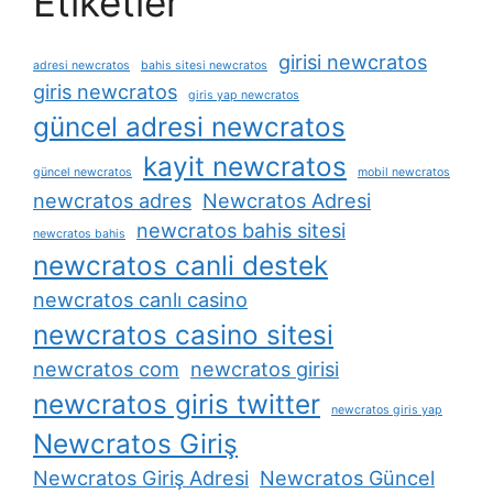
Etiketler
girisi newcratos
adresi newcratos
bahis sitesi newcratos
giris newcratos
giris yap newcratos
güncel adresi newcratos
kayit newcratos
güncel newcratos
mobil newcratos
newcratos adres
Newcratos Adresi
newcratos bahis sitesi
newcratos bahis
newcratos canli destek
newcratos canlı casino
newcratos casino sitesi
newcratos com
newcratos girisi
newcratos giris twitter
newcratos giris yap
Newcratos Giriş
Newcratos Giriş Adresi
Newcratos Güncel