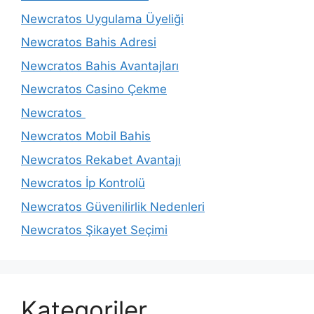
Newcratos Uygulama Üyeliği
Newcratos Bahis Adresi
Newcratos Bahis Avantajları
Newcratos Casino Çekme
Newcratos
Newcratos Mobil Bahis
Newcratos Rekabet Avantajı
Newcratos İp Kontrolü
Newcratos Güvenilirlik Nedenleri
Newcratos Şikayet Seçimi
Kategoriler