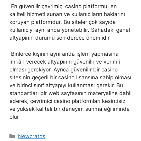
En güvenilir çevrimiçi casino platformu, en
kaliteli hizmeti sunan ve kullanıcıların haklarını
koruyan platformdur. Bu siteler çok sayıda
kullanıcıyı aynı anda yönetebilir. Sahadaki genel
altyapının durumu son derece önemlidir
Binlerce kişinin aynı anda işlem yapmasına
imkân verecek altyapının güvenilir ve verimli
olması gerekiyor. Ayrıca güvenilir bir casino
sitesinin geçerli bir casino lisansına sahip olması
ve birinci sınıf altyapıyı kullanması gerekir. Bu
standartları bir web sayfasının materyaline dahil
ederek, çevrimiçi casino platformları kesintisiz
ve yüksek kaliteli bir deneyim sunma eğiliminde
olur
Kategoriler
Newcratos