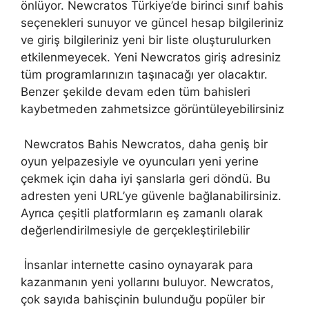
önlüyor. Newcratos Türkiye’de birinci sınıf bahis
seçenekleri sunuyor ve güncel hesap bilgileriniz
ve giriş bilgileriniz yeni bir liste oluşturulurken
etkilenmeyecek. Yeni Newcratos giriş adresiniz
tüm programlarınızın taşınacağı yer olacaktır.
Benzer şekilde devam eden tüm bahisleri
kaybetmeden zahmetsizce görüntüleyebilirsiniz
Newcratos Bahis Newcratos, daha geniş bir
oyun yelpazesiyle ve oyuncuları yeni yerine
çekmek için daha iyi şanslarla geri döndü. Bu
adresten yeni URL’ye güvenle bağlanabilirsiniz.
Ayrıca çeşitli platformların eş zamanlı olarak
değerlendirilmesiyle de gerçekleştirilebilir
İnsanlar internette casino oynayarak para
kazanmanın yeni yollarını buluyor. Newcratos,
çok sayıda bahisçinin bulunduğu popüler bir