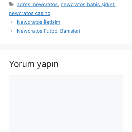
Etiketler
adresi newcratos
,
newcratos bahis şirketi
,
newcratos casino
Newcratos İletişim
Newcratos Futbol Bahisleri
Yorum yapın
Yorum