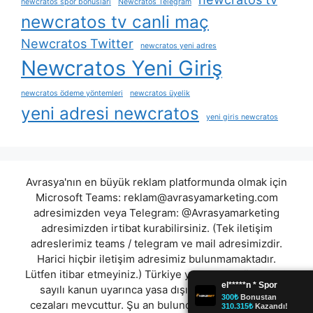
newcratos spor bonusları
Newcratos Telegram
newcratos tv canli maç
Newcratos Twitter
newcratos yeni adres
Newcratos Yeni Giriş
newcratos ödeme yöntemleri
newcratos üyelik
yeni adresi newcratos
yeni giris newcratos
Avrasya'nın en büyük reklam platformunda olmak için
Microsoft Teams:
reklam@avrasyamarketing.com
adresimizden veya Telegram: @Avrasyamarketing
adresimizden irtibat kurabilirsiniz. (Tek iletişim
adreslerimiz teams / telegram ve mail adresimizdir.
Harici hiçbir iletişim adresimiz bulunmamaktadır.
Lütfen itibar etmeyiniz.) Türkiye yasalarına göre 7258
sayılı kanun uyarınca yasa dışı bahis oynamanın
cezaları mevcuttur. Şu an bulunduğunuz site hiç bir