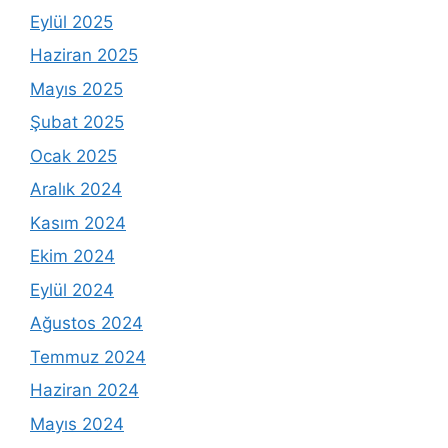
Eylül 2025
Haziran 2025
Mayıs 2025
Şubat 2025
Ocak 2025
Aralık 2024
Kasım 2024
Ekim 2024
Eylül 2024
Ağustos 2024
Temmuz 2024
Haziran 2024
Mayıs 2024