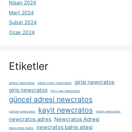
Nisan 2024
Mart 2024
Şubat 2024
Ocak 2024
Etiketler
girisi newcratos
adresi newcratos
bahis sitesi newcratos
giris newcratos
giris yap newcratos
güncel adresi newcratos
kayit newcratos
güncel newcratos
mobil newcratos
newcratos adres
Newcratos Adresi
newcratos bahis sitesi
newcratos bahis