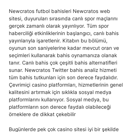
Newcratos futbol bahisleri Newcratos web
sitesi, duyuruları sırasında canlı spor maçlarını
gerçek zamanlı olarak yayınlıyor. Tüm spor
haberciliği etkinliklerinin başlangıcı, canlı bahis
yayınlarıyla işaretlenir. Kitabın bu bölümü,
oyunun son saniyelerine kadar mevcut oran ve
seçimleri kullanarak bahis oynamanıza olanak
tanır. Canlı bahis çok çeşitli bahis alternatifleri
sunar. Newcratos Twitter bahis analiz hizmeti
tüm bahis tutkunları için son derece faydalıdır.
Çevrimiçi casino platformları, hizmetlerinin genel
kalitesini artırmak için sıklıkla sosyal medya
platformlarını kullanıyor. Sosyal medya, bu
platformların son derece faydalı olabileceği
örneklere de dikkat çekebilir
Bugünlerde pek çok casino sitesi iyi bir şekilde