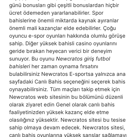
günü bonusları gibi çeşitli bonuslardan hiçbir
ücret ödemeden yararlanabilirler. Spor
bahislerine önemli miktarda kaynak ayıranlar
önemli mali kazançlar elde edebilirler. Çoğu
oyuncu e-spor oyunları hakkında olumlu görüşe
sahip. Diğer yüksek bahisli casino oyunlarını
geride bırakan heyecan verici bir deneyim
sunuyor. Bu oyunu
Newcratos giriş futbol
bahisleri
her zaman oynama fırsatını
bulabilirsiniz Newcratos E-sportsa yalnızca ana
sayfadaki Canlı Bahis seçeneğini seçerek bahis
oynayabilirsiniz. Tüm maçları takip etmek için
Newcratos web sitesinin bu bölümünü düzenli
olarak ziyaret edin Genel olarak canlı bahis
faaliyetinizden yüksek kazanç elde etme
olasılığınız yüksektir. Newcratos sitesi bu tesise
sahip olmaya devam edecek. Newcratos sitesi,
canlı bahis oyunlarına yüksek şanslar sağlamayı