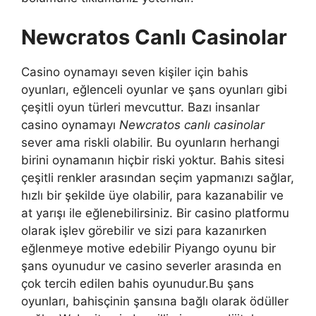
Newcratos Canlı Casinolar
Casino oynamayı seven kişiler için bahis
oyunları, eğlenceli oyunlar ve şans oyunları gibi
çeşitli oyun türleri mevcuttur. Bazı insanlar
casino oynamayı
Newcratos canlı casinolar
sever ama riskli olabilir. Bu oyunların herhangi
birini oynamanın hiçbir riski yoktur. Bahis sitesi
çeşitli renkler arasından seçim yapmanızı sağlar,
hızlı bir şekilde üye olabilir, para kazanabilir ve
at yarışı ile eğlenebilirsiniz. Bir casino platformu
olarak işlev görebilir ve sizi para kazanırken
eğlenmeye motive edebilir Piyango oyunu bir
şans oyunudur ve casino severler arasında en
çok tercih edilen bahis oyunudur.Bu şans
oyunları, bahisçinin şansına bağlı olarak ödüller