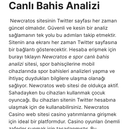
Canlı Bahis Analizi
Newcratos sitesinin Twitter sayfası her zaman
güncel olmalıdır. Güvenli ve kesin bir analiz
sağlamanın tek yolu bu adımları takip etmektir.
Sitenin ana ekranı her zaman Twitter sayfasına
bir bağlantı gösterecektir. Hesaba erişmek için
burayı tıklayın
Newcratos e spor canlı bahis
analizi
sitesi, spor bahisçilerine mobil
cihazlarında spor bahisleri analizleri yapma ve
ihtiyaç duydukları bilgilere ulaşma olanağı
sağlıyor. Newcratos web sitesi de oldukça aktif.
Sahadayken bu cihazları kullanmak çocuk
oyuncağı. Bu cihazları sitenin Twitter hesabına
ulaşmak için de kullanabilirsiniz. Newcratos
Casino web sitesi casino yatırımlarına girişmek
için ideal bir platformdur. Casino oyunları önemli
zaferler sunmak için tasarlanmıştır. Bu