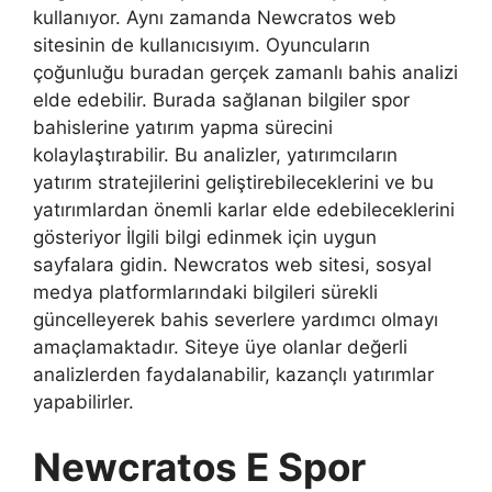
kullanıyor. Aynı zamanda Newcratos web
sitesinin de kullanıcısıyım. Oyuncuların
çoğunluğu buradan gerçek zamanlı bahis analizi
elde edebilir. Burada sağlanan bilgiler spor
bahislerine yatırım yapma sürecini
kolaylaştırabilir. Bu analizler, yatırımcıların
yatırım stratejilerini geliştirebileceklerini ve bu
yatırımlardan önemli karlar elde edebileceklerini
gösteriyor İlgili bilgi edinmek için uygun
sayfalara gidin. Newcratos web sitesi, sosyal
medya platformlarındaki bilgileri sürekli
güncelleyerek bahis severlere yardımcı olmayı
amaçlamaktadır. Siteye üye olanlar değerli
analizlerden faydalanabilir, kazançlı yatırımlar
yapabilirler.
Newcratos E Spor