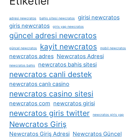
Etiketler
girisi newcratos
adresi newcratos
bahis sitesi newcratos
giris newcratos
giris yap newcratos
güncel adresi newcratos
kayit newcratos
güncel newcratos
mobil newcratos
newcratos adres
Newcratos Adresi
newcratos bahis sitesi
newcratos bahis
newcratos canli destek
newcratos canlı casino
newcratos casino sitesi
newcratos com
newcratos girisi
newcratos giris twitter
newcratos giris yap
Newcratos Giriş
Newcratos Giriş Adresi
Newcratos Güncel