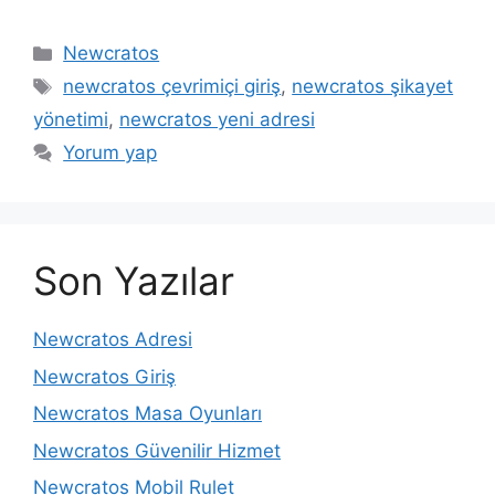
Kategoriler
Newcratos
Etiketler
newcratos çevrimiçi giriş
,
newcratos şikayet
yönetimi
,
newcratos yeni adresi
Yorum yap
Son Yazılar
Newcratos Adresi
Newcratos Giriş
Newcratos Masa Oyunları
Newcratos Güvenilir Hizmet
Newcratos Mobil Rulet