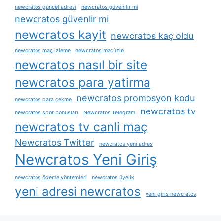
newcratos güncel adresi
newcratos güvenilir mi
newcratos güvenlir mi
newcratos kayit
newcratos kaç oldu
newcratos maç izleme
newcratos maç i̇zle
newcratos nasıl bir site
newcratos para yatirma
newcratos promosyon kodu
newcratos para çekme
newcratos tv
newcratos spor bonusları
Newcratos Telegram
newcratos tv canli maç
Newcratos Twitter
newcratos yeni adres
Newcratos Yeni Giriş
newcratos ödeme yöntemleri
newcratos üyelik
yeni adresi newcratos
yeni giris newcratos