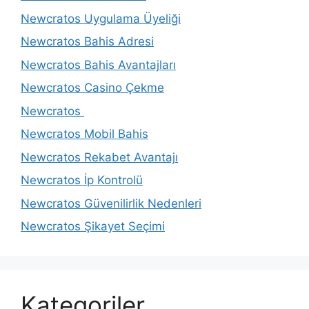
Newcratos Uygulama Üyeliği
Newcratos Bahis Adresi
Newcratos Bahis Avantajları
Newcratos Casino Çekme
Newcratos
Newcratos Mobil Bahis
Newcratos Rekabet Avantajı
Newcratos İp Kontrolü
Newcratos Güvenilirlik Nedenleri
Newcratos Şikayet Seçimi
Kategoriler