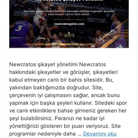
Newcratos şikayet yönetimi Newcratos
hakkındaki şikayetler ve görüşler, şikayetleri
kabul etmeyen canlı bir bahis sitesidir. Bu,
yakından baktığımızda doğrudur. Site,
çerçevenin iyi çalışmasını sağlar, ancak bunu
yapmak için başka şeyleri kullanır. Sitedeki spor
ve canlı etkinliklere bahse girmeniz gereken her
şeyi bulabilirsiniz. Paranızı ne kadar iyi
yönettiğinizi gösteren bir puan veriyoruz. Site
programlar nedeniyle daha …
Devamını oku