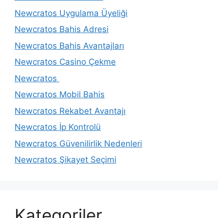
Newcratos Uygulama Üyeliği
Newcratos Bahis Adresi
Newcratos Bahis Avantajları
Newcratos Casino Çekme
Newcratos
Newcratos Mobil Bahis
Newcratos Rekabet Avantajı
Newcratos İp Kontrolü
Newcratos Güvenilirlik Nedenleri
Newcratos Şikayet Seçimi
Kategoriler