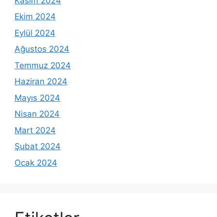
Kasım 2024
Ekim 2024
Eylül 2024
Ağustos 2024
Temmuz 2024
Haziran 2024
Mayıs 2024
Nisan 2024
Mart 2024
Şubat 2024
Ocak 2024