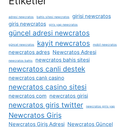
Etiketler
girisi newcratos
adresi newcratos
bahis sitesi newcratos
giris newcratos
giris yap newcratos
güncel adresi newcratos
kayit newcratos
güncel newcratos
mobil newcratos
newcratos adres
Newcratos Adresi
newcratos bahis sitesi
newcratos bahis
newcratos canli destek
newcratos canlı casino
newcratos casino sitesi
newcratos com
newcratos girisi
newcratos giris twitter
newcratos giris yap
Newcratos Giriş
Newcratos Giriş Adresi
Newcratos Güncel