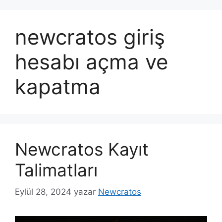
newcratos giriş
hesabı açma ve
kapatma
Newcratos Kayıt
Talimatları
Eylül 28, 2024
yazar
Newcratos