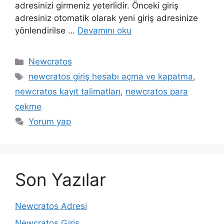
adresinizi girmeniz yeterlidir. Önceki giriş
adresiniz otomatik olarak yeni giriş adresinize
yönlendirilse …
Devamını oku
Kategoriler
Newcratos
Etiketler
newcratos giriş hesabı açma ve kapatma
,
newcratos kayıt talimatları
,
newcratos para
çekme
Yorum yap
Son Yazılar
Newcratos Adresi
Newcratos Giriş