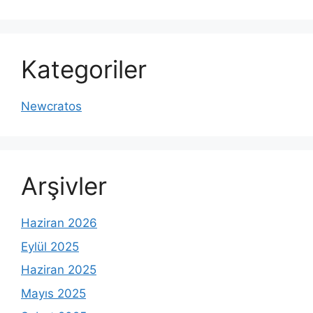
Kategoriler
Newcratos
Arşivler
Haziran 2026
Eylül 2025
Haziran 2025
Mayıs 2025