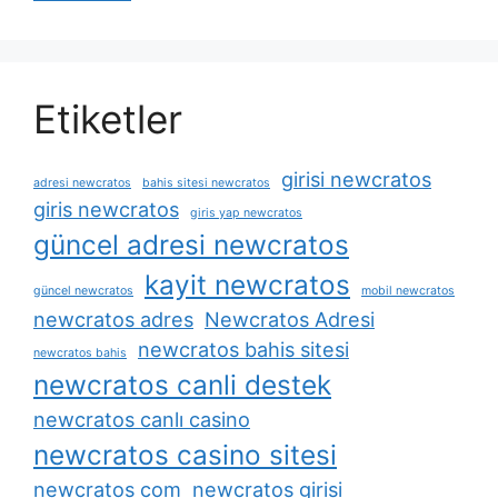
Etiketler
girisi newcratos
adresi newcratos
bahis sitesi newcratos
giris newcratos
giris yap newcratos
güncel adresi newcratos
kayit newcratos
güncel newcratos
mobil newcratos
newcratos adres
Newcratos Adresi
newcratos bahis sitesi
newcratos bahis
newcratos canli destek
newcratos canlı casino
newcratos casino sitesi
newcratos com
newcratos girisi