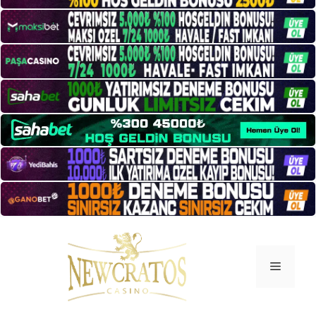
İçeriğe
atla
Menü