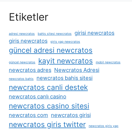
Etiketler
girisi newcratos
adresi newcratos
bahis sitesi newcratos
giris newcratos
giris yap newcratos
güncel adresi newcratos
kayit newcratos
güncel newcratos
mobil newcratos
newcratos adres
Newcratos Adresi
newcratos bahis sitesi
newcratos bahis
newcratos canli destek
newcratos canlı casino
newcratos casino sitesi
newcratos com
newcratos girisi
newcratos giris twitter
newcratos giris yap