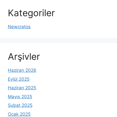
Kategoriler
Newcratos
Arşivler
Haziran 2026
Eylül 2025
Haziran 2025
Mayıs 2025
Şubat 2025
Ocak 2025