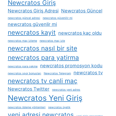
Newcratos Giriş
Newcratos Giriş Adresi
Newcratos Güncel
newcratos güncel adresi
newcratos güvenilir mi
newcratos güvenlir mi
newcratos kayit
newcratos kaç oldu
newcratos maç izleme
newcratos maç i̇zle
newcratos nasıl bir site
newcratos para yatirma
newcratos promosyon kodu
newcratos para çekme
newcratos tv
newcratos spor bonusları
Newcratos Telegram
newcratos tv canli maç
Newcratos Twitter
newcratos yeni adres
Newcratos Yeni Giriş
newcratos ödeme yöntemleri
newcratos üyelik
yeni adresi newcratos