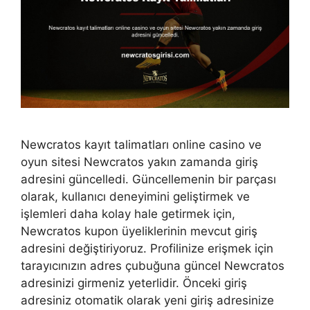
Newcratos kayıt talimatları online casino ve
oyun sitesi Newcratos yakın zamanda giriş
adresini güncelledi. Güncellemenin bir parçası
olarak, kullanıcı deneyimini geliştirmek ve
işlemleri daha kolay hale getirmek için,
Newcratos kupon üyeliklerinin mevcut giriş
adresini değiştiriyoruz. Profilinize erişmek için
tarayıcınızın adres çubuğuna güncel Newcratos
adresinizi girmeniz yeterlidir. Önceki giriş
adresiniz otomatik olarak yeni giriş adresinize