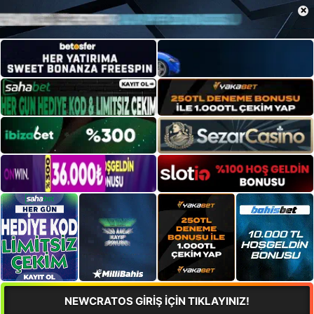
×
NEWCRATOS GİRİŞ İÇİN TIKLAYINIZ!