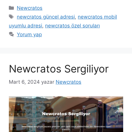
Kategoriler
Newcratos
Etiketler
newcratos güncel adresi
,
newcratos mobil
uyumlu adresi
,
newcratos özel soruları
Yorum yap
Newcratos Sergiliyor
Mart 6, 2024
yazar
Newcratos