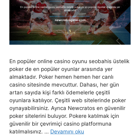
En popüler online casino oyunu seobahis üstelik
poker de en popüler oyunlar arasında yer
almaktadır. Poker hemen hemen her canlı
casino sitesinde mevcuttur. Dahası, her gün
artan sayıda kişi farklı ödemelerle çeşitli
oyunlara katılıyor. Çeşitli web sitelerinde poker
oynayabilirsiniz. Ayrıca Newcratos en güvenilir
poker sitelerini buluyor. Pokere katılmak için
güvenilir bir çevrimiçi casino platformuna
katılmalısınız. …
Devamını oku