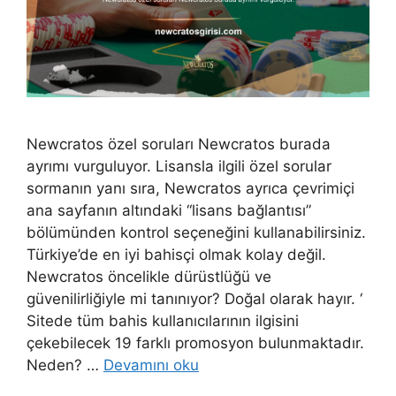
Newcratos özel soruları Newcratos burada
ayrımı vurguluyor. Lisansla ilgili özel sorular
sormanın yanı sıra, Newcratos ayrıca çevrimiçi
ana sayfanın altındaki “lisans bağlantısı”
bölümünden kontrol seçeneğini kullanabilirsiniz.
Türkiye’de en iyi bahisçi olmak kolay değil.
Newcratos öncelikle dürüstlüğü ve
güvenilirliğiyle mi tanınıyor? Doğal olarak hayır. ‘
Sitede tüm bahis kullanıcılarının ilgisini
çekebilecek 19 farklı promosyon bulunmaktadır.
Neden? …
Devamını oku