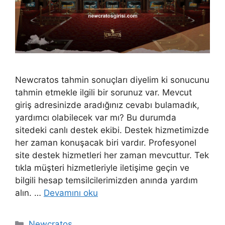
Newcratos tahmin sonuçları diyelim ki sonucunu
tahmin etmekle ilgili bir sorunuz var. Mevcut
giriş adresinizde aradığınız cevabı bulamadık,
yardımcı olabilecek var mı? Bu durumda
sitedeki canlı destek ekibi. Destek hizmetimizde
her zaman konuşacak biri vardır. Profesyonel
site destek hizmetleri her zaman mevcuttur. Tek
tıkla müşteri hizmetleriyle iletişime geçin ve
bilgili hesap temsilcilerimizden anında yardım
alın. …
Devamını oku
Kategoriler
Newcratos