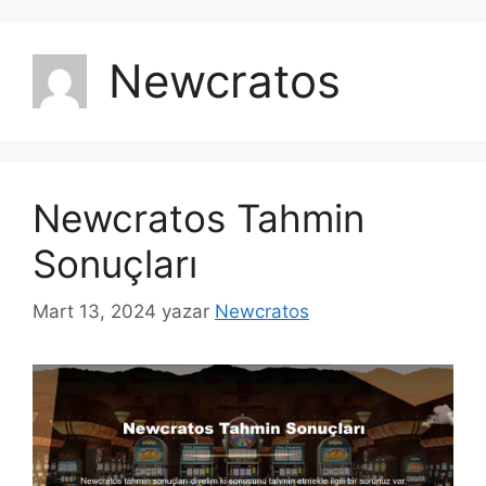
Newcratos
Newcratos Tahmin
Sonuçları
Mart 13, 2024
yazar
Newcratos