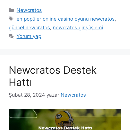
Kategoriler
Newcratos
Etiketler
en popüler online casino oyunu newcratos
,
güncel newcratos
,
newcratos giriş i̇şlemi
Yorum yap
Newcratos Destek
Hattı
Şubat 28, 2024
yazar
Newcratos