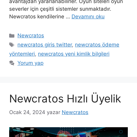
avantajdan yararlanabilirler. Oyun siteleri oyun
severler için çeşitli sistemler sunmaktadır.
Newcratos kendilerine …
Devamını oku
Kategoriler
Newcratos
Etiketler
newcratos giris twitter
,
newcratos ödeme
yöntemleri
,
newcratos yeni kimlik bilgileri
Yorum yap
Newcratos Hızlı Üyelik
Ocak 24, 2024
yazar
Newcratos