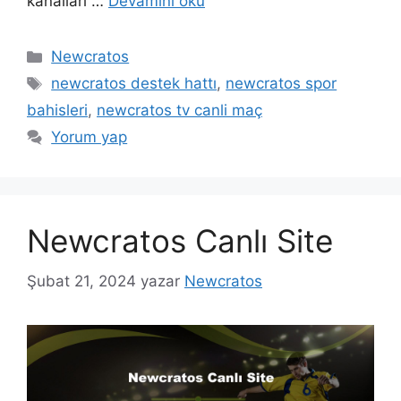
kanalları …
Devamını oku
Kategoriler
Newcratos
Etiketler
newcratos destek hattı
,
newcratos spor
bahisleri
,
newcratos tv canli maç
Yorum yap
Newcratos Canlı Site
Şubat 21, 2024
yazar
Newcratos