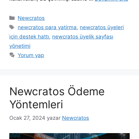
Kategoriler
Newcratos
Etiketler
newcratos para yatirma
,
newcratos üyeleri
i̇çin destek hattı
,
newcratos üyelik sayfası
yönetimi
Yorum yap
Newcratos Ödeme
Yöntemleri
Ocak 27, 2024
yazar
Newcratos