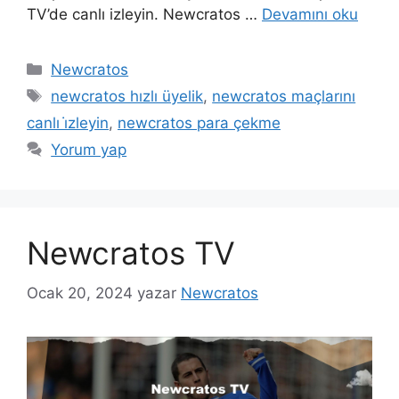
TV’de canlı izleyin. Newcratos …
Devamını oku
Kategoriler
Newcratos
Etiketler
newcratos hızlı üyelik
,
newcratos maçlarını
canlı i̇zleyin
,
newcratos para çekme
Yorum yap
Newcratos TV
Ocak 20, 2024
yazar
Newcratos